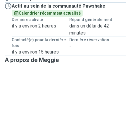
Actif au sein de la communauté Pawshake
Calendrier récemment actualisé
Dernière activité
Répond généralement
il y a environ 2 heures
dans un délai de 42
minutes
Contacté(e) pour la dernière
Dernière réservation
fois
-
il y a environ 15 heures
A propos de Meggie
Passionnée par les animaux depuis toujours, j’ai grandi
entourée de chiens et de chats. Mon chien, qui a partagé
ma vie pendant de nombreuses années, est
malheureusement décédé il y a quelques mois. Cette
expérience m’a appris à quel point les animaux sont des
membres de la famille et combien leur bien-être est
important.
Sérieuse, attentive et bienveillante, je prends le temps de
connaître chaque animal afin de respecter ses habitudes,
son rythme et ses besoins. Que votre compagnon soit