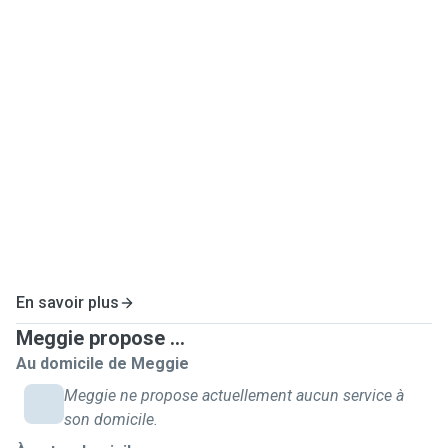
timide, énergique ou âgé, je m’adapte toujours à sa
personnalité avec douceur et patience.
Je propose des visites à domicile, des promenades et des
gardes directement chez les propriétaires. Je respecte
attentivement toutes les consignes concernant les repas,
les soins et les routines quotidiennes. J’envoie également
régulièrement des nouvelles, photos ou vidéos pour vous
permettre de partir l’esprit tranquille.
Mon objectif est simple,d'offrir à votre chien ou votre chat
toute l’attention, l’affection et les soins dont il a besoin
pendant votre absence.
En savoir plus
Meggie propose ...
Au domicile de Meggie
Meggie ne propose actuellement aucun service à
son domicile.