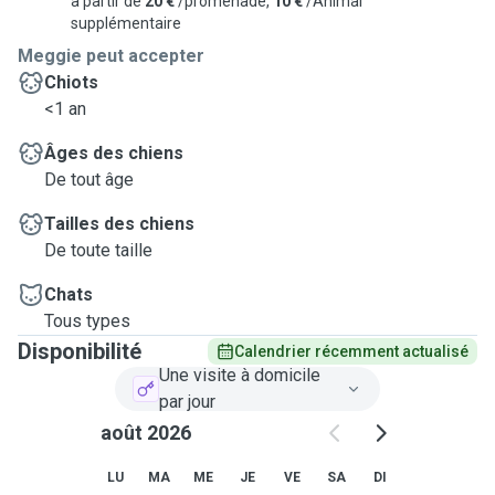
à partir de
20 €
/promenade,
10 €
/Animal
supplémentaire
Meggie peut accepter
Chiots
<1 an
Âges des chiens
De tout âge
Tailles des chiens
De toute taille
Chats
Tous types
Disponibilité
Calendrier récemment actualisé
Une visite à domicile
par jour
août 2026
LU
MA
ME
JE
VE
SA
DI