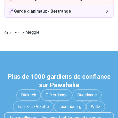
Garde d'animaux
-
Bertrange
Meggie
Plus de 1000 gardiens de confiance
sur Pawshake
Diekirch
Differdange
Dudelange
Esch-sur-Alzette
Luxembourg
Wiltz
Les meilleures villes pour l'hébérgement de votre