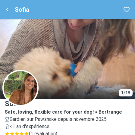
Sofia
S
1/18
Sofia
Safe, loving, flexible care for your dog!
Bertrange
Gardien sur Pawshake depuis novembre 2025
<1 an d'expérience
(
1 évaluation
)