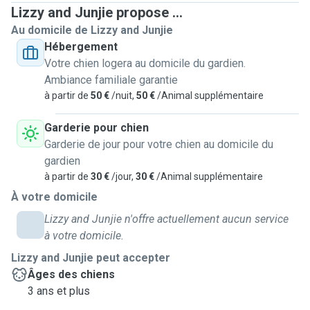
Lizzy and Junjie propose ...
experience for your little we prefer to keep only one at the
Au domicile de Lizzy and Junjie
time. We live in an appartement but we own the place then
Hébergement
don't worry.. It means the owner will never tell your little
Votre chien logera au domicile du gardien.
ones to do not be noisy and happy around.. Because we are
Ambiance familiale garantie
the owners..
à partir de
50 €
/nuit,
50 €
/Animal supplémentaire
We do not have patio but we have a lotttt of green space
Garderie pour chien
around and we work from home, then we will be happy to
Garderie de jour pour votre chien au domicile du
have several breaks per day to walk around with them.
gardien
à partir de
30 €
/jour,
30 €
/Animal supplémentaire
Let us know their likes and dislikes and we will be happy to
À votre domicile
handle them. They will spend the day indoor next to us and
we are ok to accommodate their beds next to us for a
Lizzy and Junjie n'offre actuellement aucun service
better supervision.
à votre domicile.
Lizzy and Junjie peut accepter
We speak 8 languages: English, Luxembourgish, French,
Âges des chiens
Spanish, Chinese, German and I understand a little of Italian
3 ans et plus
and Portuguese.