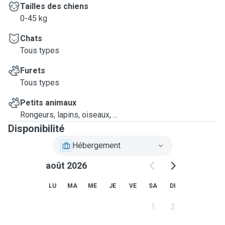
You can come with your little ones to check how we all
Tailles des chiens
interact and match before you let them with us.
0-45 kg
Chats
Tous types
Furets
Tous types
Petits animaux
Rongeurs, lapins, oiseaux, ...
Disponibilité
Hébergement
août 2026
LU
MA
ME
JE
VE
SA
DI
1
2