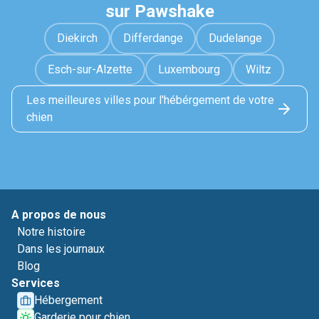
sur Pawshake
Diekirch
Differdange
Dudelange
Esch-sur-Alzette
Luxembourg
Wiltz
Les meilleures villes pour l'hébérgement de votre
chien
A propos de nous
Notre histoire
Dans les journaux
Blog
Services
Hébergement
Garderie pour chien