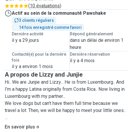
(
10 évaluations
)
Actif au sein de la communauté Pawshake
3 clients réguliers
14 fois enregistré comme favori
Dernière activité
Répond généralement
il y a 29 jours
dans un délai de environ 1
heure
Contacté(e) pour la dernière
Dernière réservation
fois
il y a 4 mois
il y a environ 1 mois
A propos de Lizzy and Junjie
Hi.. We are Junjie and Lizzy... He is from Luxembourg.. And
I'm a happy Latina originally from Costa Rica.. Now living in
Luxembourg with my partner...
We love dogs but can't have them full time because we
travel a lot. Then, we will be happy to meet your little ones..
We are offering to take care Of them in our place. We can
En savoir plus
board max 2 at the same time, but to provide the best