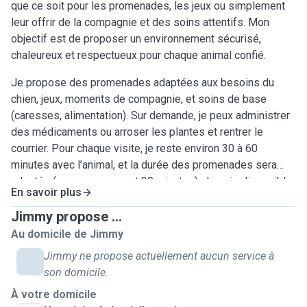
que ce soit pour les promenades, les jeux ou simplement
leur offrir de la compagnie et des soins attentifs. Mon
objectif est de proposer un environnement sécurisé,
chaleureux et respectueux pour chaque animal confié.
Je propose des promenades adaptées aux besoins du
chien, jeux, moments de compagnie, et soins de base
(caresses, alimentation). Sur demande, je peux administrer
des médicaments ou arroser les plantes et rentrer le
courrier. Pour chaque visite, je reste environ 30 à 60
minutes avec l’animal, et la durée des promenades sera
adaptée (en moyennement 30 minutes). Je suis disponible
En savoir plus
en soirée la semaine et toute la journée le week-end
(matinée, après-midi, soir). Le bien-être, la sécurité et le
Jimmy propose ...
respect des habitudes de chaque animal sont mes priorités
Au domicile de Jimmy
Jimmy ne propose actuellement aucun service à
son domicile.
À votre domicile