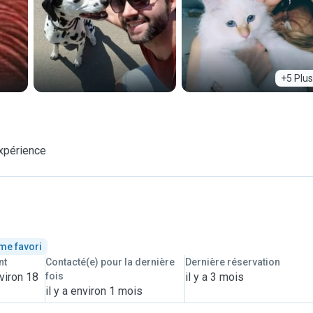
+5 Plus
xpérience
me favori
nt
Contacté(e) pour la dernière
Dernière réservation
viron 18
fois
il y a 3 mois
il y a environ 1 mois