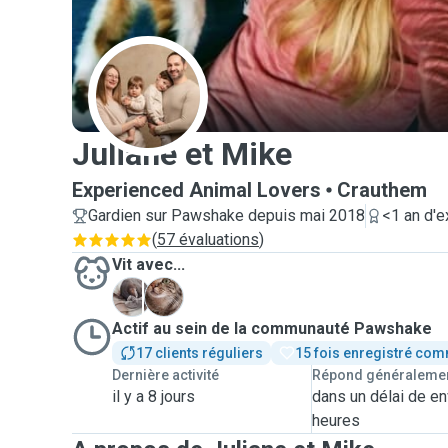
J
Juliane et Mike
Experienced Animal Lovers
Crauthem
Gardien sur Pawshake depuis mai 2018
<1 an d'e
(
57 évaluations
)
Vit avec...
G
H
Actif au sein de la communauté Pawshake
17 clients réguliers
15 fois enregistré com
Dernière activité
Répond généraleme
il y a 8 jours
dans un délai de en
heures