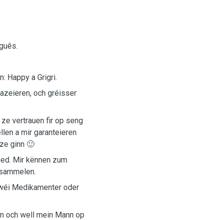
guês.
: Happy a Grigri.
azeieren, och gréisser
ze vertrauen fir op seng
len a mir garanteieren
ze ginn 🙂
heed. Mir kënnen zum
 sammelen.
 wéi Medikamenter oder
 an och well mein Mann op