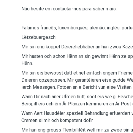
Não hesite em contactar-nos para saber mais.
Falamos francês, luxemburguês, alemão, inglês, portu
Lëtzebuergesch:
Mir sin eng koppel Déiereliebhaber an hun zwou Kazen
Mir haaten och schon Hënn an sin gewinnt Hënn ze sp
Hënn.
Mir sin eis bewosst datt et net einfach engem Frieme 
Deieren opzepassen. Mir garantéieren eise gudde Wël
ierch Messagen, Fotoen an e Bericht vun eise Visiten 
Wann Dir nach aner Ufroen hutt, soot eis w.e.g. Besc
Beispill eis och ëm Är Planzen këmmeren an Är Post
Wann Äert Hausdéier speziell Behandlung erfuerdert
Cremen si mir och kompetent dofir.
Mir hun eng grouss Flexibilitéit well mir zu zwee sin