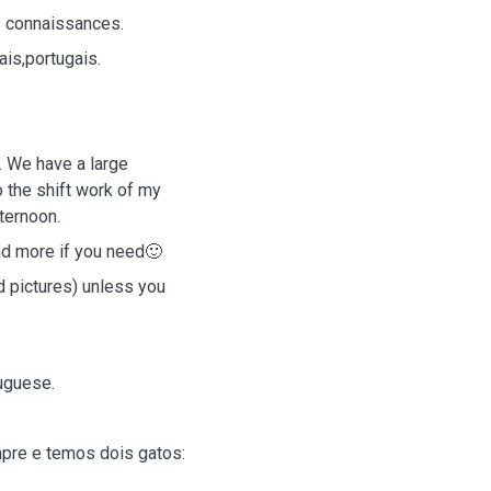
s connaissances.
is,portugais.
s. We have a large
o the shift work of my
ternoon.
and more if you need🙂
 pictures) unless you
uguese.
pre e temos dois gatos: