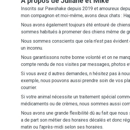
A propos de Juliane et Mike
Inscrits sur Pawshake depuis 2019 et amoureux depui
mon compagnon et moi-même, avons deux chats : Happ
Nous avons également toujours été entouré de chiens
sommes habitués à promener des chiens même de gra
Nous sommes conscients que cela n'est pas évident 
un inconnu.
Nous garantissons notre bonne volonté et on ne manq
compte rendu de nos visites par messages, photos e
Si vous avez d autres demandes, n hésitez pas à nous 
exemple, nous pouvons aussi prendre soin de vos plan
courrier.
Si votre animal nécessite un traitement spécial comme
médicaments ou de crèmes, nous sommes aussi comp
Nous avons une grande flexibilité dû au fait que no
a de part son métier des horaires décalés et donc ré
matin ou l'après-midi selon ses horaires.