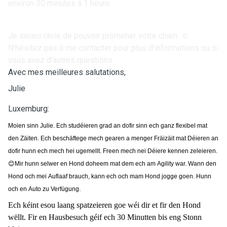
environ 30 minutes à 1 heure.
Je serais ravie de pouvoir promener votre chien. ☺️
N'hésitez pas à me contacter pour plus d'informations ou si
vous avez d'autres questions.
Avec mes meilleures salutations,
Julie
Luxemburg:
Moien sinn Julie. Ech studéieren grad an dofir sinn ech ganz flexibel mat
den Zäiten. Ech beschäftege mech gearen a menger Fräizäit mat Déieren an
dofir hunn ech mech hei ugemellt. Freen mech nei Déiere kennen zeleieren.
😊
Mir hunn selwer en Hond doheem mat dem ech am Agility war. Wann den
Hond och mei Auflaaf brauch, kann ech och mam Hond jogge goen. Hunn
och en Auto zu Verfügung.
Ech kéint esou laang spatzeieren goe wéi dir et fir den Hond
wëllt. Fir en Hausbesuch géif ech 30 Minutten bis eng Stonn