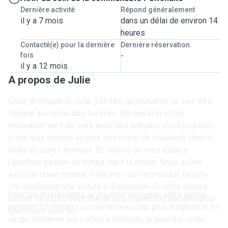
Dernière activité
Répond généralement
il y a 7 mois
dans un délai de environ 14
heures
Contacté(e) pour la dernière
Dernière réservation
fois
-
il y a 12 mois
A propos de Julie
Salut, je m'appelle Julie :) En tant qu'étudiante, je suis très
flexible au niveau des horaires. Ma passion et ma
motivation sont de vivre avec des animaux, c'est pourquoi
je me suis inscrite ici pour rencontrer de nouveaux chiens,
chats et autres animaux. En dehors de mes études,
j'apprécie passer du temps dans la nature. Nous avons
aussi un chien nommé Toby avec qui j'ai pratiqué l'agility.
J'ai également une voiture à disposition. Si votre chien a
Pour les promenades, je pourrais emmener votre animal
besoin de plus d'exercice, je suis également partante pour
pendant 30 minutes ou même beaucoup plus longtemps. En
aller courir avec lui.
ce qui concerne les visites à domicile, je pourrais rester