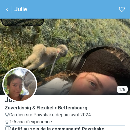
Julie
J
1/8
Julie
Zuverlässig & Flexibel
Bettembourg
Gardien sur Pawshake depuis avril 2024
1-5 ans d'expérience
Actif au sein de la communauté Pawshake