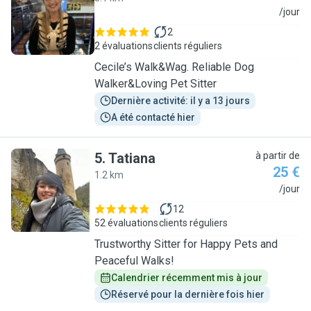
C
/jour
2
2 évaluations
clients réguliers
Cecile’s Walk&Wag. Reliable Dog
Walker&Loving Pet Sitter
Dernière activité: il y a 13 jours
A été contacté hier
5
.
Tatiana
à partir de
25 €
1.2 km
T
/jour
12
52 évaluations
clients réguliers
Trustworthy Sitter for Happy Pets and
Peaceful Walks!
Calendrier récemment mis à jour
Réservé pour la dernière fois hier