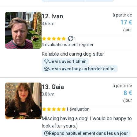
12
.
Ivan
à partir de
17 €
3.6 km
I
/jour
1
4 évaluations
client régulier
Reliable and caring dog sitter
Je vis avec 1 chien
Je vis avec Indy, un border collie 
13
.
Gaia
à partir de
8 €
0.8 km
G
/jour
1 évaluation
Missing having a dog! I would be happy to
look after yours:)
Répond habituellement dans les un jour