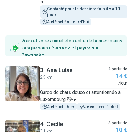
☀️
Contacté pour la dernière fois il y a 10 
jours
A été actif aujourd'hui
Vous et votre animal êtes entre de bonnes mains
lorsque vous
réservez et payez sur
Pawshake
.
3
.
Ana Luisa
à partir de
14 €
2.9 km
A
/jour
Garde de chats douce et attentionnée à
Luxembourg 🐱💛
A été actif hier
Je vis avec 1 chat
4
.
Cecile
à partir de
10 €
3.1 km