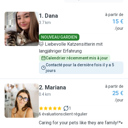
1
.
Dana
à partir de
15 €
3.7 km
D
/jour
NOUVEAU GARDIEN
🐱 Liebevolle Katzensitterin mit
langjähriger Erfahrung
Calendrier récemment mis à jour
Contacté pour la dernière fois il y a 5 
jours
2
.
Mariana
à partir de
25 €
0.4 km
M
/jour
1
6 évaluations
client régulier
Caring for your pets like they are family!🐾