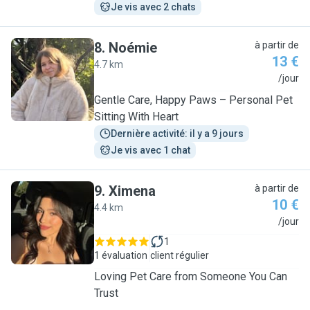
Je vis avec 2 chats
8
.
Noémie
à partir de
13 €
4.7 km
N
/jour
Gentle Care, Happy Paws – Personal Pet
Sitting With Heart
Dernière activité: il y a 9 jours
Je vis avec 1 chat
9
.
Ximena
à partir de
10 €
4.4 km
X
/jour
1
1 évaluation
client régulier
Loving Pet Care from Someone You Can
Trust