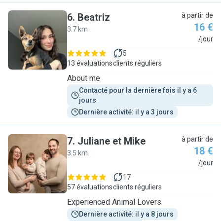
6
.
Beatriz
à partir de
16 €
3.7 km
B
/jour
5
13 évaluations
clients réguliers
About me
Contacté pour la dernière fois il y a 6 
jours
Dernière activité: il y a 3 jours
7
.
Juliane et Mike
à partir de
18 €
3.5 km
J
/jour
17
57 évaluations
clients réguliers
Experienced Animal Lovers
Dernière activité: il y a 8 jours