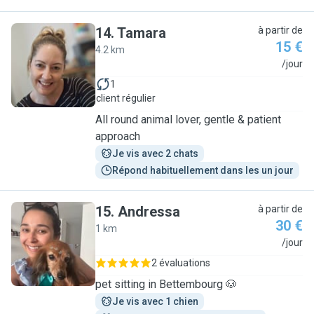
14
.
Tamara
à partir de
15 €
4.2 km
T
/jour
1
client régulier
All round animal lover, gentle & patient
approach
Je vis avec 2 chats
Répond habituellement dans les un jour
15
.
Andressa
à partir de
30 €
1 km
A
/jour
2 évaluations
pet sitting in Bettembourg 🐶
Je vis avec 1 chien