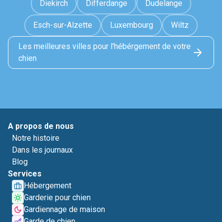
Diekirch
Differdange
Dudelange
Esch-sur-Alzette
Luxembourg
Wiltz
Les meilleures villes pour l'hébérgement de votre
chien
A propos de nous
Notre histoire
Dans les journaux
Blog
Services
Hébergement
Garderie pour chien
Gardiennage de maison
Garde de chien