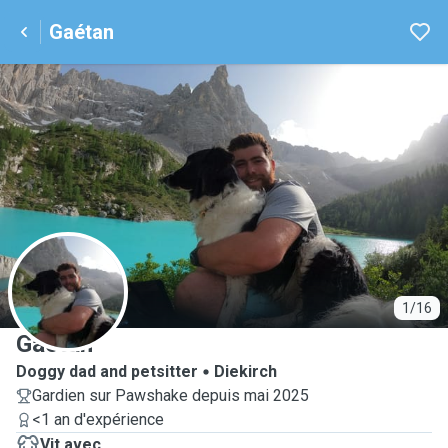
Gaétan
G
1/16
Gaétan
Doggy dad and petsitter
Diekirch
Gardien sur Pawshake depuis mai 2025
<1 an d'expérience
Vit avec...