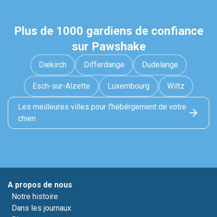
Plus de 1000 gardiens de confiance
sur Pawshake
Diekirch
Differdange
Dudelange
Esch-sur-Alzette
Luxembourg
Wiltz
Les meilleures villes pour l'hébérgement de votre
chien
A propos de nous
Notre histoire
Dans les journaux