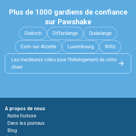
Plus de 1000 gardiens de confiance
sur Pawshake
Diekirch
Differdange
Dudelange
Esch-sur-Alzette
Luxembourg
Wiltz
Les meilleures villes pour l'hébérgement de votre
chien
A propos de nous
Notre histoire
Dans les journaux
Blog