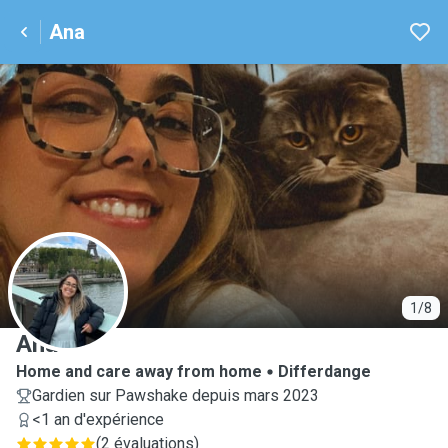
Ana
A
1/8
Ana
Home and care away from home
Differdange
Gardien sur Pawshake depuis mars 2023
<1 an d'expérience
(
2 évaluations
)