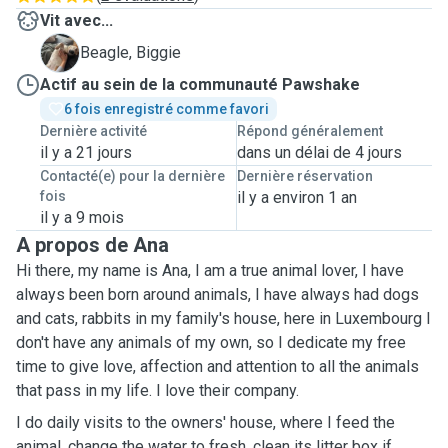
Vit avec...
B
Beagle, Biggie
Actif au sein de la communauté Pawshake
6 fois enregistré comme favori
Dernière activité
Répond généralement
il y a 21 jours
dans un délai de 4 jours
Contacté(e) pour la dernière
Dernière réservation
fois
il y a environ 1 an
il y a 9 mois
A propos de Ana
Hi there, my name is Ana, I am a true animal lover, I have
always been born around animals, I have always had dogs
and cats, rabbits in my family's house, here in Luxembourg I
don't have any animals of my own, so I dedicate my free
time to give love, affection and attention to all the animals
that pass in my life. I love their company.
I do daily visits to the owners' house, where I feed the
animal, change the water to fresh, clean its litter box if