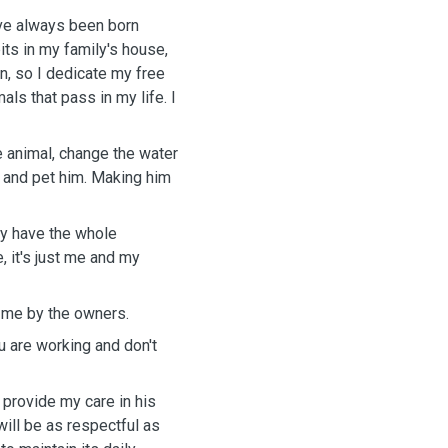
have always been born
its in my family's house,
n, so I dedicate my free
mals that pass in my life. I
he animal, change the water
im and pet him. Making him
ey have the whole
, it's just me and my
o me by the owners.
u are working and don't
 provide my care in his
ill be as respectful as