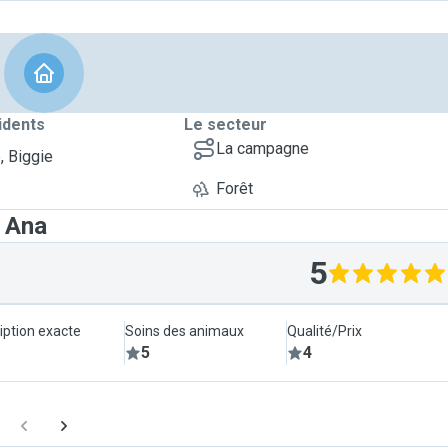
idents
Le secteur
La campagne
, Biggie
Forêt
t Ana
5
iption exacte
Soins des animaux
Qualité/Prix
5
4