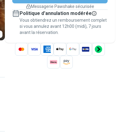
changement de programme.
Messagerie Pawshake sécurisée
Réservations couvertes par
Politique d'annulation modérée
nos garanties
Vous obtiendrez un remboursement complet
Gardez tout sur Pawshake (du premier
message au paiement) pour bénéficier de la
si vous annulez avant 12h00 (midi), 7 jours
avant la réservation.
Garantie Pawshake
.