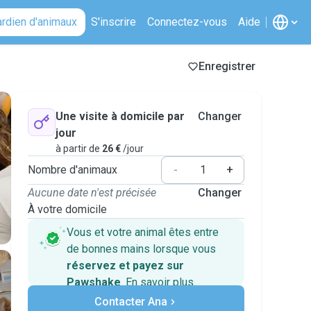
ardien d'animaux
S'inscrire
Connectez-vous
Aide
Enregistrer
Une visite à domicile par
Changer
jour
à partir de
26 €
/jour
Nombre d'animaux
-
+
Aucune date n'est précisée
Changer
À votre domicile
Vous et votre animal êtes entre
de bonnes mains lorsque vous
réservez et payez sur
Pawshake
.
En savoir plus
Paiements sécurisés
Contacter Ana
Assistance en cas de