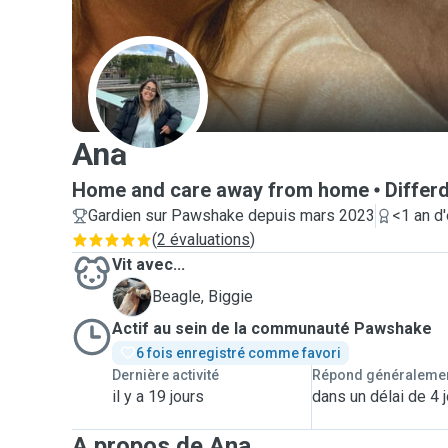
A
Ana
Home and care away from home
Differ
Gardien sur Pawshake depuis mars 2023
<1 an d
(
2 évaluations
)
Vit avec...
B
Beagle, Biggie
Actif au sein de la communauté Pawshake
6 fois enregistré comme favori
Dernière activité
Répond généraleme
il y a 19 jours
dans un délai de 4 
A propos de Ana