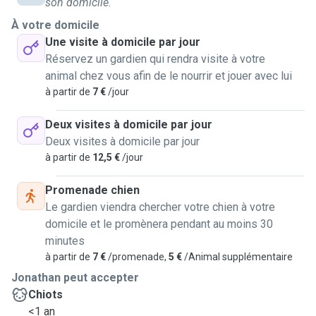
son domicile.
Feuerwehr und hatte schon Fälle mit Katzen in Not also
À votre domicile
weiss ich wie man in der Not handelt. Das bedeutet
Une visite à domicile par jour
reanimieren, Insulin geben, bei Erstickung... Ich liebe Tiere
Réservez un gardien qui rendra visite à votre
über alles, wenn ich eine Katze draussen sehe muss ich
animal chez vous afin de le nourrir et jouer avec lui
sie streicheln egal wohin ich gerade gehe. Ich kann mit
à partir de
7 €
/jour
den Hunden gassi gehen, bei Euch vorbei gehen und ihnen
essen un zu trinken geben. Wenn ihr wollt, kann ich auch ein
Deux visites à domicile par jour
Paar Stunden bleiben so dass ihr Haustier nicht alleine
Deux visites à domicile par jour
fühlt. Ich kann auch nachts bei den Tieren bleiben.
à partir de
12,5 €
/jour
Medikamente verabreichen ist für mich gar kein Problem!
Ich kann auch gerne die Pflanzen gießen und das
Promenade chien
Briefkasten ausleeren !
Le gardien viendra chercher votre chien à votre
-----------------------
domicile et le promènera pendant au moins 30
Französisch
minutes
à partir de
7 €
/promenade,
5 €
/Animal supplémentaire
Mon voisin a un chat nommé Mila et un chiot nommé Maia.
Jonathan peut accepter
Quand ils partaient en vacances, je m'occupais d'eux. Je
Chiots
leur ai donné à manger et à boire. Parfois, je séchais Mia à
<1 an