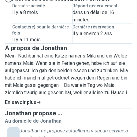
Dernière activité
Répond généralement
il y a 8 mois
dans un délai de 16
minutes
Contacté(e) pour la dernière
Dernière réservation
fois
il y a environ 2 ans
il y a 11 mois
A propos de Jonathan
Mein Nachbar hat eine Katze namens Mila und ein Welpe
namens Maia. Wenn sie in Ferien gehen, habe ich auf sie
aufgepasst. Ich gab den beiden essen und zu trinken. Mia
habe ich manchmal getrocknet wegen dem Regen und bin
mit Maia gassi gegangen. Da war ein Tag wo Maia
ziemlich traurig aus gesehn hat, weil er alleine zu Hause ist
also habe ich mit Erlaubnis eine Nacht bei meine Nachbar
En savoir plus
geschlaft um Maia aufzumuntern. Nach dem wir viel
Jonathan propose ...
zusammen gespielt haben, hab ich ihn aufgemuntern und er
Au domicile de Jonathan
war wie früher! Ich hatte auch vor 10 Jahren eine Katze
namens Simba! Er ist leider verstorben. Ich vermisse
Jonathan ne propose actuellement aucun service à
einfach mit Haustieren im Kontakt zu sein. Ich bin in der