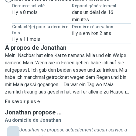
Dernière activité
Répond généralement
il y a 8 mois
dans un délai de 16
minutes
Contacté(e) pour la dernière
Dernière réservation
fois
il y a environ 2 ans
il y a 11 mois
A propos de Jonathan
Mein Nachbar hat eine Katze namens Mila und ein Welpe
namens Maia. Wenn sie in Ferien gehen, habe ich auf sie
aufgepasst. Ich gab den beiden essen und zu trinken. Mia
habe ich manchmal getrocknet wegen dem Regen und bin
mit Maia gassi gegangen. Da war ein Tag wo Maia
ziemlich traurig aus gesehn hat, weil er alleine zu Hause ist
also habe ich mit Erlaubnis eine Nacht bei meine Nachbar
En savoir plus
geschlaft um Maia aufzumuntern. Nach dem wir viel
Jonathan propose ...
zusammen gespielt haben, hab ich ihn aufgemuntern und er
Au domicile de Jonathan
war wie früher! Ich hatte auch vor 10 Jahren eine Katze
namens Simba! Er ist leider verstorben. Ich vermisse
Jonathan ne propose actuellement aucun service à
einfach mit Haustieren im Kontakt zu sein. Ich bin in der