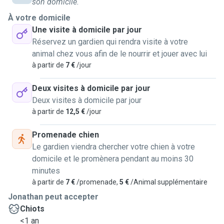
son domicile.
Feuerwehr und hatte schon Fälle mit Katzen in Not also
À votre domicile
weiss ich wie man in der Not handelt. Das bedeutet
Une visite à domicile par jour
reanimieren, Insulin geben, bei Erstickung... Ich liebe Tiere
Réservez un gardien qui rendra visite à votre
über alles, wenn ich eine Katze draussen sehe muss ich
animal chez vous afin de le nourrir et jouer avec lui
sie streicheln egal wohin ich gerade gehe. Ich kann mit
à partir de
7 €
/jour
den Hunden gassi gehen, bei Euch vorbei gehen und ihnen
essen un zu trinken geben. Wenn ihr wollt, kann ich auch ein
Deux visites à domicile par jour
Paar Stunden bleiben so dass ihr Haustier nicht alleine
Deux visites à domicile par jour
fühlt. Ich kann auch nachts bei den Tieren bleiben.
à partir de
12,5 €
/jour
Medikamente verabreichen ist für mich gar kein Problem!
Ich kann auch gerne die Pflanzen gießen und das
Promenade chien
Briefkasten ausleeren !
Le gardien viendra chercher votre chien à votre
-----------------------
domicile et le promènera pendant au moins 30
Französisch
minutes
à partir de
7 €
/promenade,
5 €
/Animal supplémentaire
Mon voisin a un chat nommé Mila et un chiot nommé Maia.
Jonathan peut accepter
Quand ils partaient en vacances, je m'occupais d'eux. Je
Chiots
leur ai donné à manger et à boire. Parfois, je séchais Mia à
<1 an