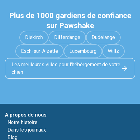
Plus de 1000 gardiens de confiance
sur Pawshake
Diekirch
Differdange
Dudelange
Esch-sur-Alzette
Luxembourg
Wiltz
Les meilleures villes pour l'hébérgement de votre
chien
A propos de nous
Notre histoire
Dans les journaux
Blog