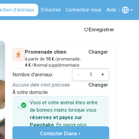
ardien d'animaux
S'inscrire
Connectez-vous
Aide
Enregistrer
Promenade chien
Changer
à partir de
10 €
/promenade,
4 €
/Animal supplémentaire
Nombre d'animaux
-
+
Aucune date n'est précisée
Changer
À votre domicile
Vous et votre animal êtes entre
de bonnes mains lorsque vous
réservez et payez sur
Pawshake
.
En savoir plus
Paiements sécurisés
Contacter Diana
Assistance en cas de