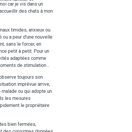
moi car je vis dans un
accueillir des chats à mon
maux timides, anxieux ou
é ou a peur d’une nouvelle
, sans le forcer, en
ce petit à petit. Pour un
ctivités adaptées comme
oments de stimulation
’observe toujours son
tuation imprévue arrive,
e malade ou qui adopte un
nds les mesures
apidement le propriétaire
ortes bien fermées,
 et des consignes données