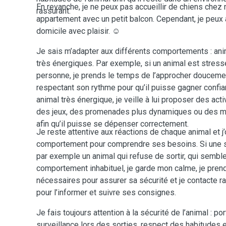
En revanche, je ne peux pas accueillir de chiens chez 
rassurant.
appartement avec un petit balcon. Cependant, je peux 
domicile avec plaisir. ☺️
Je sais m’adapter aux différents comportements : ani
très énergiques. Par exemple, si un animal est stress
personne, je prends le temps de l’approcher doucement
respectant son rythme pour qu’il puisse gagner confian
animal très énergique, je veille à lui proposer des a
des jeux, des promenades plus dynamiques ou des m
afin qu’il puisse se dépenser correctement.
Je reste attentive aux réactions de chaque animal et j
comportement pour comprendre ses besoins. Si une si
par exemple un animal qui refuse de sortir, qui sembl
comportement inhabituel, je garde mon calme, je pre
nécessaires pour assurer sa sécurité et je contacte r
pour l’informer et suivre ses consignes.
Je fais toujours attention à la sécurité de l’animal : p
surveillance lors des sorties, respect des habitudes