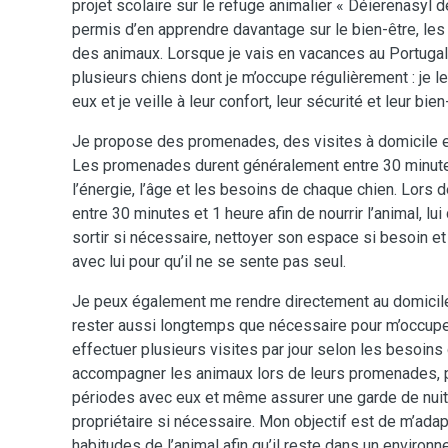
projet scolaire sur le refuge animalier « Déierenasyl 
permis d’en apprendre davantage sur le bien-être, les 
des animaux. Lorsque je vais en vacances au Portuga
plusieurs chiens dont je m’occupe régulièrement : je l
eux et je veille à leur confort, leur sécurité et leur bie
Je propose des promenades, des visites à domicile et
Les promenades durent généralement entre 30 minute
l’énergie, l’âge et les besoins de chaque chien. Lors d
entre 30 minutes et 1 heure afin de nourrir l’animal, lui
sortir si nécessaire, nettoyer son espace si besoin e
avec lui pour qu’il ne se sente pas seul.
Je peux également me rendre directement au domicile 
rester aussi longtemps que nécessaire pour m’occuper
effectuer plusieurs visites par jour selon les besoins 
accompagner les animaux lors de leurs promenades, 
périodes avec eux et même assurer une garde de nuit
propriétaire si nécessaire. Mon objectif est de m’ada
habitudes de l’animal afin qu’il reste dans un environn