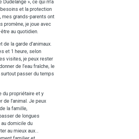
de Dudelange », ce qui m’a
besoins et la protection
l, mes grands-parents ont
es promène, je joue avec
n-être au quotidien.
 de la garde d’animaux.
s et 1 heure, selon
es visites, je peux rester
 donner de l’eau fraîche, le
t surtout passer du temps
du propriétaire et y
 de l’animal. Je peux
de la famille,
passer de longues
 au domicile du
pter au mieux aux
ement familier et