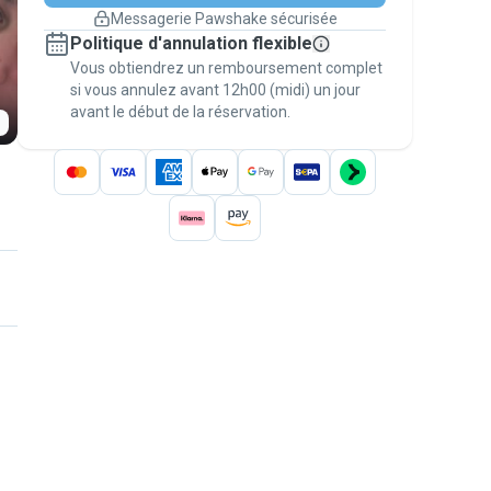
changement de programme.
Messagerie Pawshake sécurisée
Réservations couvertes par
Politique d'annulation flexible
nos garanties
Vous obtiendrez un remboursement complet
Gardez tout sur Pawshake (du premier
message au paiement) pour bénéficier de la
si vous annulez avant 12h00 (midi) un jour
avant le début de la réservation.
Garantie Pawshake
.