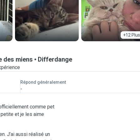
+12 Plus
e des miens
Differdange
xpérience
Répond généralement
-
é officiellement comme pet
petite et je les aime
n. J’ai aussi réalisé un