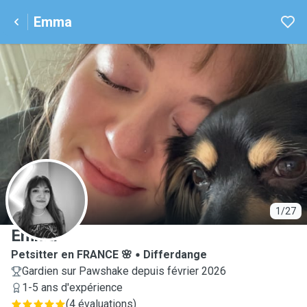
Emma
E
1/27
Emma
Petsitter en FRANCE 🌸
Differdange
Gardien sur Pawshake depuis février 2026
1-5 ans d'expérience
(
4 évaluations
)