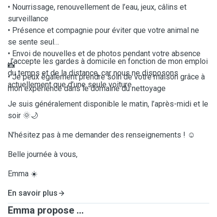
• Nourrissage, renouvellement de l’eau, jeux, câlins et
surveillance
• Présence et compagnie pour éviter que votre animal ne
se sente seul
• Envoi de nouvelles et de photos pendant votre absence
J’accepte les gardes à domicile en fonction de mon emploi
📸
du temps et de la distance, car nous ne disposons
• Je peux également prendre soin de votre maison grâce à
actuellement que d’une seule voiture.
mon expérience dans le domaine du nettoyage
Je suis généralement disponible le matin, l’après-midi et le
soir 🌞🌙
N’hésitez pas à me demander des renseignements ! ☺️
Belle journée à vous,
Emma ☀️
En savoir plus
Emma propose ...