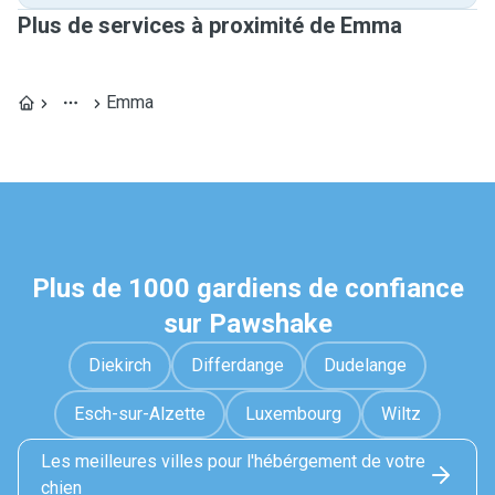
Plus de services à proximité de Emma
Emma
Plus de 1000 gardiens de confiance
sur Pawshake
Diekirch
Differdange
Dudelange
Esch-sur-Alzette
Luxembourg
Wiltz
Les meilleures villes pour l'hébérgement de votre
chien