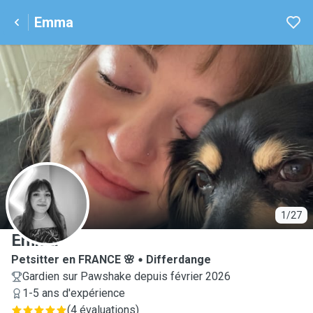
Emma
E
1/27
Emma
Petsitter en FRANCE 🌸
Differdange
Gardien sur Pawshake depuis février 2026
1-5 ans d'expérience
(
4 évaluations
)