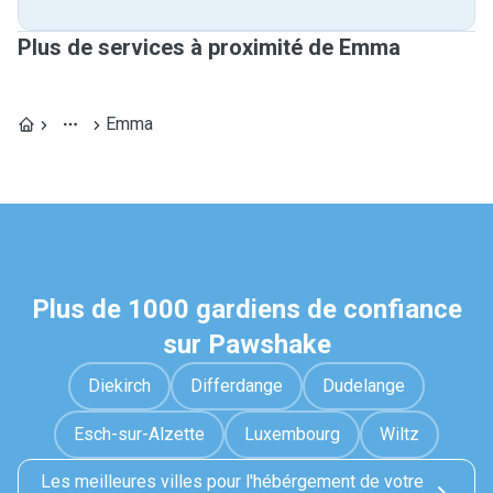
Plus de services à proximité de Emma
Emma
Plus de 1000 gardiens de confiance
sur Pawshake
Diekirch
Differdange
Dudelange
Esch-sur-Alzette
Luxembourg
Wiltz
Les meilleures villes pour l'hébérgement de votre