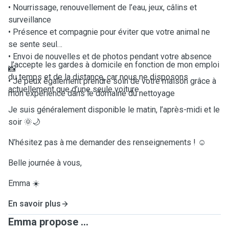
• Nourrissage, renouvellement de l’eau, jeux, câlins et
surveillance
• Présence et compagnie pour éviter que votre animal ne
se sente seul
• Envoi de nouvelles et de photos pendant votre absence
J’accepte les gardes à domicile en fonction de mon emploi
📸
du temps et de la distance, car nous ne disposons
• Je peux également prendre soin de votre maison grâce à
actuellement que d’une seule voiture.
mon expérience dans le domaine du nettoyage
Je suis généralement disponible le matin, l’après-midi et le
soir 🌞🌙
N’hésitez pas à me demander des renseignements ! ☺️
Belle journée à vous,
Emma ☀️
En savoir plus
Emma propose ...