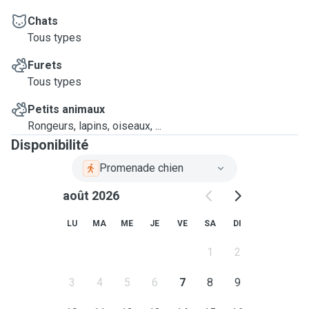
concernant vos animaux, en ayant chacun sa propre
dimensions et particularité.
Chats
Si vous le souhaitez, je pourrai aussi vous envoyer des
Tous types
photos ou des petits videos de vos animaux pour vous
Furets
rassurer et je garde contacte téléphonique pendant votre
Tous types
absence, comme mieux vous le souhaiter.
Je reste à votre disposition pour n'importe quel type de
Petits animaux
renseignement supplémentaire .
Rongeurs, lapins, oiseaux, ...
Il me reste que dire...à bientôt et un plein de bonheur à vous
Disponibilité
tous :-)
Promenade chien
Alessandra
août 2026
LU
MA
ME
JE
VE
SA
DI
1
2
3
4
5
6
7
8
9