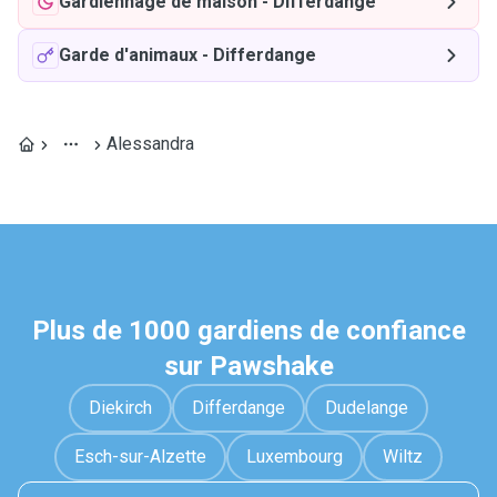
Gardiennage de maison
-
Differdange
Garde d'animaux
-
Differdange
Alessandra
Plus de 1000 gardiens de confiance
sur Pawshake
Diekirch
Differdange
Dudelange
Esch-sur-Alzette
Luxembourg
Wiltz