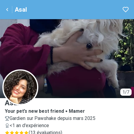
Asal
A
1/7
Asal
Your pet’s new best friend
Mamer
Gardien sur Pawshake depuis mars 2025
<1 an d'expérience
(
13 évaluations
)