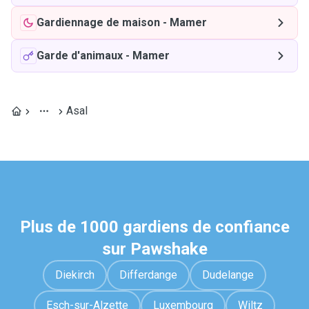
Gardiennage de maison
-
Mamer
Garde d'animaux
-
Mamer
Asal
Plus de 1000 gardiens de confiance
sur Pawshake
Diekirch
Differdange
Dudelange
Esch-sur-Alzette
Luxembourg
Wiltz