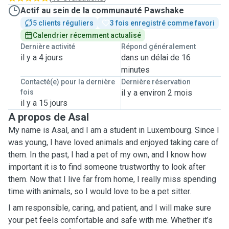
Actif au sein de la communauté Pawshake
5 clients réguliers
3 fois enregistré comme favori
Calendrier récemment actualisé
Dernière activité
Répond généralement
il y a 4 jours
dans un délai de 16
minutes
Contacté(e) pour la dernière
Dernière réservation
fois
il y a environ 2 mois
il y a 15 jours
A propos de Asal
My name is Asal, and I am a student in Luxembourg. Since I
was young, I have loved animals and enjoyed taking care of
them. In the past, I had a pet of my own, and I know how
important it is to find someone trustworthy to look after
them. Now that I live far from home, I really miss spending
time with animals, so I would love to be a pet sitter.
I am responsible, caring, and patient, and I will make sure
your pet feels comfortable and safe with me. Whether it’s