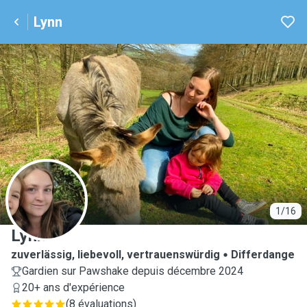
Lynn
L
1/16
Lynn
zuverlässig, liebevoll, vertrauenswürdig
Differdange
Gardien sur Pawshake depuis décembre 2024
20+ ans d'expérience
(
8 évaluations
)