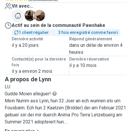
Vit avec...
B
P
Actif au sein de la communauté Pawshake
1 client régulier
3 fois enregistré comme favori
Dernière activité
Répond généralement
il y a 20 jours
dans un délai de environ 4
heures
Contacté(e) pour la dernière
Dernière réservation
fois
il y a 10 mois
il y a environ 2 mois
A propos de Lynn
LU
Gudde Moien alleguer! 😃
Mein Numm ass Lynn, hun 32 Joer an ech wunnen elo um
Fousbann. Ech hun 2 Kaatzen (Bridder) dei am Februar 2021
gebuer sin dei mir duerch Anima Pro Terra Letzebuerg am
Summer 2021 adopteiert hun.
Ech sin vun kleng un mat Muppen grouss gin, eisen eichte