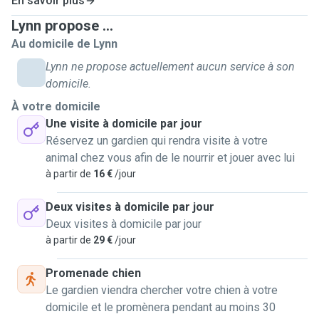
En savoir plus
Familienhond war en Rauhhaardackel. weider Mupperassen
Lynn propose ...
mat denen ech grouss gi sin: Bordercollie, Weimaraner,
Au domicile de Lynn
Magyar Vizsla.
Och wann ech mat Muppe grouss gin sin, hun mir eis als
Lynn ne propose actuellement aucun service à son
Famill aus diversen Grenn fir Kaatzen entscheed. ma ech
domicile.
sin awer frou mat all Deier, och Klengdeieren, mir haaten als
À votre domicile
Kanner zwou Kanengecher, Schildkröten, Fesch an eng Raat.
Une visite à domicile par jour
Ech beäntweren ganz gären är weider Froen an ech geif
Réservez un gardien qui rendra visite à votre
mech immens freehen vun irch ze heieren, an dann och
animal chez vous afin de le nourrir et jouer avec lui
eventuell op ärt Deier/är Deieren dierfen opzepassen!
à partir de
16 €
/jour
Grousse Merci am Viraus.
Leif Greiss,
Deux visites à domicile par jour
Lynn ✨️
Deux visites à domicile par jour
à partir de
29 €
/jour
FR
Bonjour à tous ! 😃 Je m'appelle Lynn, j'ai 32 ans et je vis à
Promenade chien
Fousbann. J'ai 2 chats (frères) nés en février 2021 que j'ai
Le gardien viendra chercher votre chien à votre
adoptés chez Anima Pro Terra Letzebuerg à l'été 2021. J'ai
domicile et le promènera pendant au moins 30