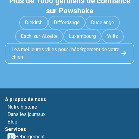
Plus de 1000 gardiens de confiance
sur Pawshake
Diekirch
Differdange
Dudelange
Esch-sur-Alzette
Luxembourg
Wiltz
Les meilleures villes pour l'hébérgement de votre
chien
A propos de nous
Notre histoire
Dans les journaux
Blog
Services
Hébergement