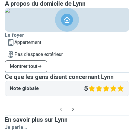
A propos du domicile de Lynn
bin froh mit allen Tieren, auch Kleintieren. Wir hatten als
Kinder zwei Kaninchen, Schildkröten, Fische und eine Ratte.
Ich beantworte gerne weitere Fragen und würde mich sehr
freuen, von Ihnen zu hören und eventuell auf Ihre Tiere
aufpassen zu dürfen! Vielen Dank im Voraus. Liebe Grüße,
Le foyer
Lynn ✨️
Appartement
Pas d'espace extérieur
Montrer tout
Ce que les gens disent concernant Lynn
5
Note globale
En savoir plus sur Lynn
Je parle...