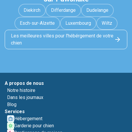
Diekirch
Differdange
Dudelange
Esch-sur-Alzette
Luxembourg
Wiltz
Les meilleures villes pour l'hébérgement de votre
chien
A propos de nous
Notre histoire
Dans les journaux
Blog
Services
Hébergement
Garderie pour chien