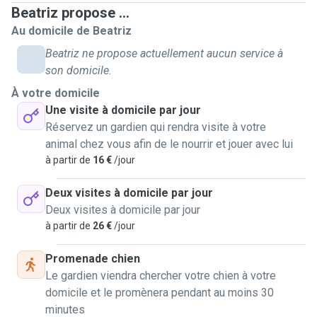
to 1 hour. For home visits, I would stay 30 min to 1 hour.
Beatriz propose ...
Au domicile de Beatriz
Beatriz ne propose actuellement aucun service à
son domicile.
À votre domicile
Une visite à domicile par jour
Réservez un gardien qui rendra visite à votre
animal chez vous afin de le nourrir et jouer avec lui
à partir de
16 €
/jour
Deux visites à domicile par jour
Deux visites à domicile par jour
à partir de
26 €
/jour
Promenade chien
Le gardien viendra chercher votre chien à votre
domicile et le promènera pendant au moins 30
minutes