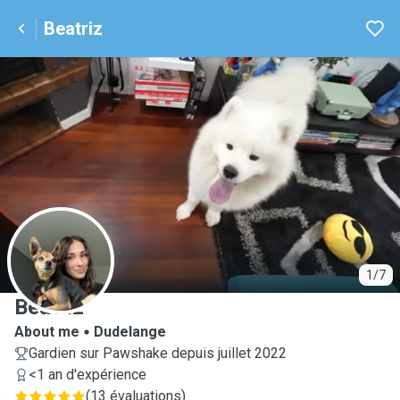
Beatriz
B
1/7
Beatriz
About me
Dudelange
Gardien sur Pawshake depuis juillet 2022
<1 an d'expérience
(
13 évaluations
)