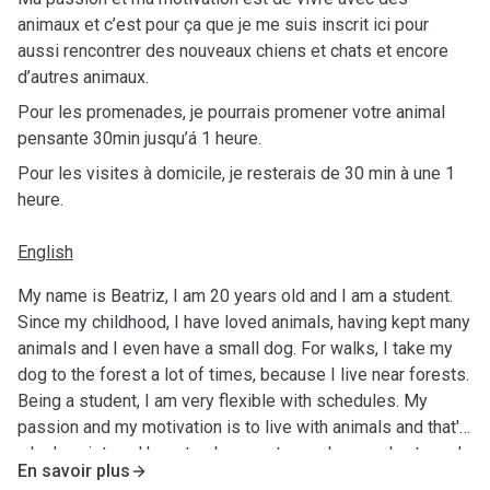
animaux et c’est pour ça que je me suis inscrit ici pour
aussi rencontrer des nouveaux chiens et chats et encore
d’autres animaux.
Pour les promenades, je pourrais promener votre animal
pensante 30min jusqu’á 1 heure.
Pour les visites à domicile, je resterais de 30 min à une 1
heure.
English
My name is Beatriz, I am 20 years old and I am a student.
Since my childhood, I have loved animals, having kept many
animals and I even have a small dog. For walks, I take my
dog to the forest a lot of times, because I live near forests.
Being a student, I am very flexible with schedules. My
passion and my motivation is to live with animals and that's
why I registered here to also meet new dogs and cats and
En savoir plus
other animals. For walks, I could walk your animal 30min up