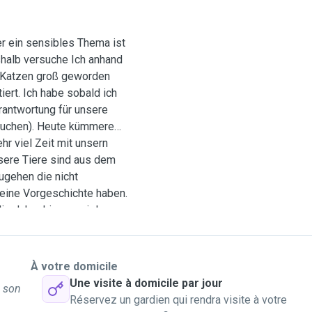
er ein sensibles Thema ist
halb versuche Ich anhand
t Katzen groß geworden
ert. Ich habe sobald ich
rantwortung für unsere
suchen). Heute kümmere
r viel Zeit mit unsern
sere Tiere sind aus dem
ugehen die nicht
eine Vorgeschichte haben.
ie Jahre hinweg viele
die mich zu einem
also vertrauenswürdigen,
nschen einschätzen wenn
À votre domicile
ie als
Une visite à domicile par jour
à son
r versuchen die
Réservez un gardien qui rendra visite à votre
enn Sie nicht da sind und