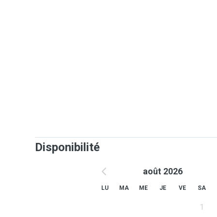
bis dass Sie wiederkommen damit sie ohne schlech
es in guten Händen ist - das versuche Ich ihnen zu er
Disponibilité
août 2026
LU
MA
ME
JE
VE
SA
1