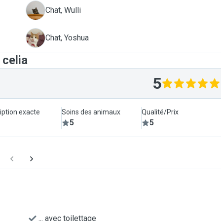
W
Chat, Wulli
Y
Chat, Yoshua
 celia
5
iption exacte
Soins des animaux
Qualité/Prix
5
5
... avec toilettage