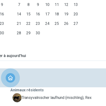
9
7
8
9
10
11
12
13
16
14
15
16
17
18
19
20
23
21
22
23
24
25
26
27
30
28
29
30
er à aujourd'hui
Animaux résidents
R
Transyvalnischer laufhund (mischling), Rex