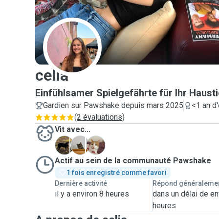
C
celia
Einfühlsamer Spielgefährte für Ihr Hausti
Gardien sur Pawshake depuis mars 2025
<1 an d
(
2 évaluations
)
Vit avec...
R
W
Y
Actif au sein de la communauté Pawshake
1 fois enregistré comme favori
Dernière activité
Répond généraleme
il y a environ 8 heures
dans un délai de en
heures