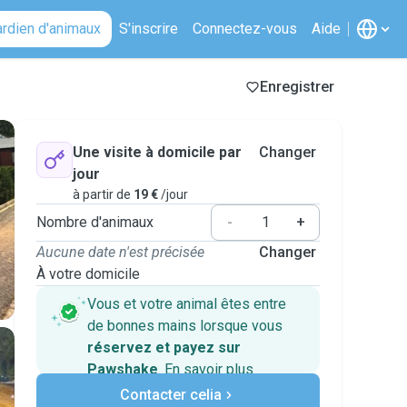
ardien d'animaux
S'inscrire
Connectez-vous
Aide
Enregistrer
Une visite à domicile par
Changer
jour
à partir de
19 €
/jour
Nombre d'animaux
-
+
Aucune date n'est précisée
Changer
À votre domicile
Vous et votre animal êtes entre
de bonnes mains lorsque vous
réservez et payez sur
Pawshake
.
En savoir plus
Paiements sécurisés
Contacter celia
Assistance en cas de