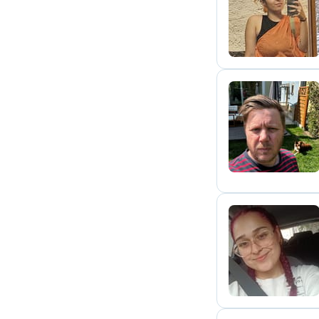
M
I
G