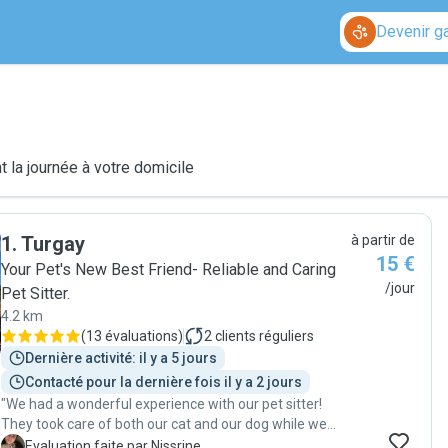
Devenir g
 la journée à votre domicile
1
.
Turgay
à partir de
15 €
Your Pet's New Best Friend- Reliable and Caring
/jour
Pet Sitter.
4.2 km
(
13 évaluations
)
2
clients réguliers
Dernière activité: il y a 5 jours
Contacté pour la dernière fois il y a 2 jours
"We had a wonderful experience with our pet sitter!
They took care of both our cat and our dog while we
were away on vacation, visiting twice a day and making
N
Evaluation faite par Nissrine