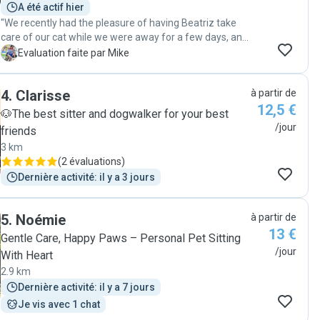
A été actif hier
"We recently had the pleasure of having Beatriz take
care of our cat while we were away for a few days, and
we couldn’t be happier with her service. Beatriz visited
M
Evaluation faite par Mike
our home twice a day, ensuring that all of our cat’s
needs were met. But what truly stood out was the extra
4
.
Clarisse
à partir de
time she spent with our cat during each visit. It was
12,5 €
clear that she genuinely cared about our pet’s well-
🐶The best sitter and dogwalker for your best
being and comfort. Her dedication and kindness gave
/jour
friends
us peace of mind, knowing that our cat was in good
3 km
hands. We highly recommend Beatriz to anyone looking
(
2 évaluations
)
for a reliable and caring pet sitter. Thank you, Beatriz,
Dernière activité: il y a 3 jours
for going above and beyond!"
5
.
Noémie
à partir de
13 €
Gentle Care, Happy Paws – Personal Pet Sitting
/jour
With Heart
2.9 km
Dernière activité: il y a 7 jours
Je vis avec 1 chat