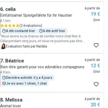
6
.
celia
à partir de
19 €
Einfühlsamer Spielgefährte für Ihr Haustier
/jour
4.1 km
(
2 évaluations
)
A été contacté hier
A été actif hier
"Nous avons eu la chance de confier notre chat Noir à
Célia pendant cinq jours, et nous ne pourrions pas être
plus satisfaits. Célia a été tout simplement incroyable :
N
Evaluation faite par Natália
douce, attentionnée et très professionnelle. Noir est un
chat très âgé et aveugle, ce qui demande une attention
7
.
Béatrice
à partir de
particulière, mais dès notre retour, il était détendu,
12 €
serein et manifestement heureux. Cela prouve à quel
Bien-être garanti pour vos adorables compagnons
point il s’est senti en sécurité et bien entouré. Célia a su
/jour
4.9 km
créer un lien de confiance avec lui, ce qui n’est pas
Dernière activité: il y a 4 jours
toujours facile avec un animal fragile. Nous sommes
Je vis avec 1 chien, 1 chat
profondément reconnaissants pour les soins qu’elle lui
a apportés, et nous la recontacterons sans hésiter à
l’avenir ! "
8
.
Melissa
à partir de
20 €
Animal lover