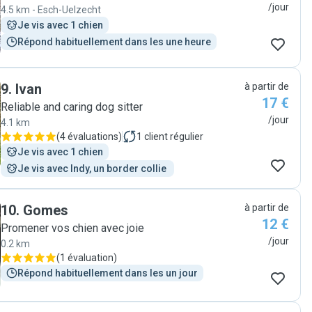
/jour
4.5 km - Esch-Uelzecht
Je vis avec 1 chien
Répond habituellement dans les une heure
9
.
Ivan
à partir de
17 €
Reliable and caring dog sitter
/jour
4.1 km
(
4 évaluations
)
1
client régulier
Je vis avec 1 chien
Je vis avec Indy, un border collie 
10
.
Gomes
à partir de
12 €
Promener vos chien avec joie
/jour
0.2 km
(
1 évaluation
)
Répond habituellement dans les un jour