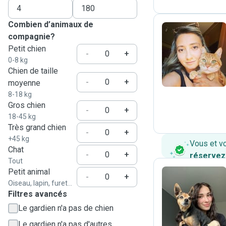
Combien d’animaux de
compagnie?
Petit chien
B
-
+
0-8 kg
Chien de taille
-
+
moyenne
8-18 kg
Gros chien
-
+
18-45 kg
Très grand chien
-
+
+45 kg
Vous et v
Chat
-
+
réservez
Tout
Petit animal
-
+
Oiseau, lapin, furet...
Filtres avancés
B
Le gardien n'a pas de chien
Le gardien n'a pas d'autres