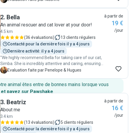
sure everything was perfect. Our dog enjoyed regular
walks and came back happy and relaxed, while our cat
2
.
Bella
à partir de
received plenty of attention, care, and affection. We
19 €
especially appreciated the regular updates and the
An animal rescuer and cat lover at your door!
clear love and responsibility shown toward our pets. It
/jour
4.5 km
gave us real peace of mind knowing they were in such
(
36 évaluations
)
13
clients réguliers
good hands. We highly recommend their services to
Contacté pour la dernière fois il y a 4 jours
anyone looking for a trustworthy, caring, and reliable
Dernière activité: il y a 4 jours
pet sitter!"
"We highly recommend Bella for taking care of our cat,
Simba. She is incredibly attentive and caring, ensuring
Simba is well-fed, entertained, and comfortable. We
P
Evaluation faite par Penelope & Hugues
returned to a happy and relaxed cat, thanks to her
meticulous care. Her updates and communication gave
otre animal êtes entre de bonnes mains lorsque vous
us peace of mind while we were away. We're grateful to
 et payez sur Pawshake
.
have found such a reliable and compassionate cat
sitter! "
3
.
Beatriz
à partir de
16 €
About me
/jour
3.4 km
(
13 évaluations
)
5
clients réguliers
Contacté pour la dernière fois il y a 4 jours