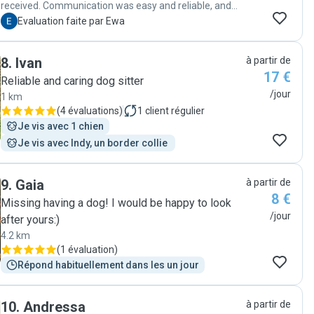
received. Communication was easy and reliable, and
we felt confident knowing they were well looked after
E
Evaluation faite par Ewa
while we were away. Everything was clean and tidy
when we returned, and our cats were calm and relaxed.
8
.
Ivan
à partir de
We would happily book again."
17 €
Reliable and caring dog sitter
/jour
1 km
(
4 évaluations
)
1
client régulier
Je vis avec 1 chien
Je vis avec Indy, un border collie 
9
.
Gaia
à partir de
8 €
Missing having a dog! I would be happy to look
/jour
after yours:)
4.2 km
(
1 évaluation
)
Répond habituellement dans les un jour
10
.
Andressa
à partir de