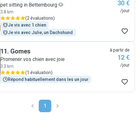
30 €
pet sitting in Bettembourg 🐶
/jour
3.8 km
(
2 évaluations
)
Je vis avec 1 chien
Je vis avec Julie, un Dachshund 
11
.
Gomes
à partir de
12 €
Promener vos chien avec joie
/jour
3.3 km
(
1 évaluation
)
Répond habituellement dans les un jour
1