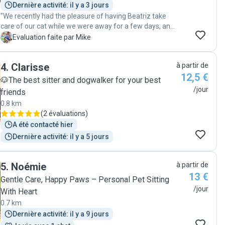
Dernière activité: il y a 3 jours
"We recently had the pleasure of having Beatriz take
care of our cat while we were away for a few days, and
we couldn’t be happier with her service. Beatriz visited
M
Evaluation faite par Mike
our home twice a day, ensuring that all of our cat’s
needs were met. But what truly stood out was the extra
4
.
Clarisse
à partir de
time she spent with our cat during each visit. It was
12,5 €
clear that she genuinely cared about our pet’s well-
🐶The best sitter and dogwalker for your best
being and comfort. Her dedication and kindness gave
/jour
friends
us peace of mind, knowing that our cat was in good
0.8 km
hands. We highly recommend Beatriz to anyone looking
(
2 évaluations
)
for a reliable and caring pet sitter. Thank you, Beatriz,
A été contacté hier
for going above and beyond!"
Dernière activité: il y a 5 jours
5
.
Noémie
à partir de
13 €
Gentle Care, Happy Paws – Personal Pet Sitting
/jour
With Heart
0.7 km
Dernière activité: il y a 9 jours