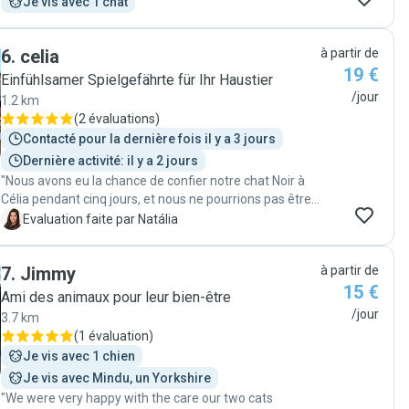
Je vis avec 1 chat
6
.
celia
à partir de
19 €
Einfühlsamer Spielgefährte für Ihr Haustier
/jour
1.2 km
(
2 évaluations
)
Contacté pour la dernière fois il y a 3 jours
Dernière activité: il y a 2 jours
"Nous avons eu la chance de confier notre chat Noir à
Célia pendant cinq jours, et nous ne pourrions pas être
plus satisfaits. Célia a été tout simplement incroyable :
N
Evaluation faite par Natália
douce, attentionnée et très professionnelle. Noir est un
chat très âgé et aveugle, ce qui demande une attention
7
.
Jimmy
à partir de
particulière, mais dès notre retour, il était détendu,
15 €
serein et manifestement heureux. Cela prouve à quel
Ami des animaux pour leur bien-être
point il s’est senti en sécurité et bien entouré. Célia a su
/jour
3.7 km
créer un lien de confiance avec lui, ce qui n’est pas
(
1 évaluation
)
toujours facile avec un animal fragile. Nous sommes
Je vis avec 1 chien
profondément reconnaissants pour les soins qu’elle lui
Je vis avec Mindu, un Yorkshire
a apportés, et nous la recontacterons sans hésiter à
"We were very happy with the care our two cats
l’avenir ! "