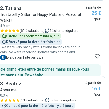
2
.
Tatiana
à partir de
25 €
Trustworthy Sitter for Happy Pets and Peaceful
/jour
Walks!
4.9 km
(
51 évaluations
)
12
clients réguliers
Calendrier récemment mis à jour
Réservé pour la dernière fois hier
"We were very happy with Tatiana taking care of our
cats. We were receiving updates with photos and
videos every day, which made us relaxed during holiday,
E
Evaluation faite par Ewa
knowing our pets well taken care of "
otre animal êtes entre de bonnes mains lorsque vous
 et payez sur Pawshake
.
3
.
Beatriz
à partir de
16 €
About me
/jour
0.3 km
(
13 évaluations
)
5
clients réguliers
Contacté pour la dernière fois il y a 6 jours