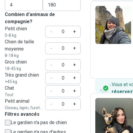
Combien d’animaux de
compagnie?
T
Petit chien
-
+
0-8 kg
Chien de taille
-
+
moyenne
8-18 kg
Gros chien
-
+
18-45 kg
Très grand chien
-
+
+45 kg
Vous et v
Chat
-
+
réservez
Tout
Petit animal
-
+
Oiseau, lapin, furet...
Filtres avancés
B
Le gardien n'a pas de chien
Le gardien n'a pas d'autres