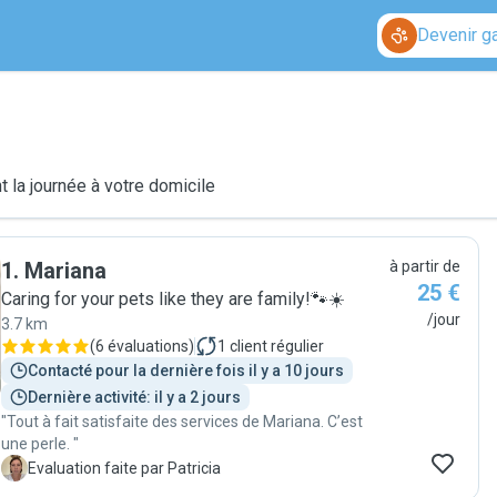
Devenir g
 la journée à votre domicile
1
.
Mariana
à partir de
25 €
Caring for your pets like they are family!🐾☀️
/jour
3.7 km
(
6 évaluations
)
1
client régulier
Contacté pour la dernière fois il y a 10 jours
Dernière activité: il y a 2 jours
"Tout à fait satisfaite des services de Mariana. C’est
une perle. "
P
Evaluation faite par Patricia