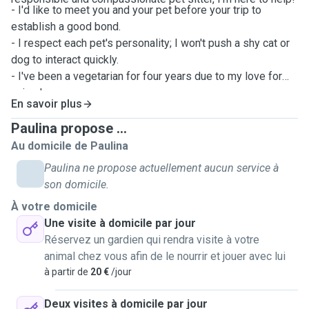
- I'd like to meet you and your pet before your trip to
establish a good bond.
- I respect each pet's personality; I won't push a shy cat or
dog to interact quickly.
- I've been a vegetarian for four years due to my love for
animals.
En savoir plus
- I'm open to helping with minor tasks at your home (such
as taking care of plants for example). Grateful for the
Paulina propose ...
opportunity to care for your pet.
Au domicile de Paulina
Paulina ne propose actuellement aucun service à
Look forward to hearing from you! 😊
son domicile.
À votre domicile
Une visite à domicile par jour
Réservez un gardien qui rendra visite à votre
animal chez vous afin de le nourrir et jouer avec lui
à partir de
20 €
/jour
Deux visites à domicile par jour