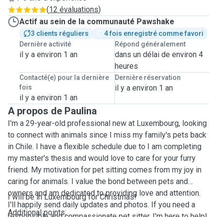
(
12 évaluations
)
Actif au sein de la communauté Pawshake
3 clients réguliers
4 fois enregistré comme favori
Dernière activité
Répond généralement
il y a environ 1 an
dans un délai de environ 4
heures
Contacté(e) pour la dernière
Dernière réservation
fois
il y a environ 1 an
il y a environ 1 an
A propos de Paulina
I'm a 29-year-old professional new at Luxembourg, looking
to connect with animals since I miss my family's pets back
in Chile. I have a flexible schedule due to I am completing
my master's thesis and would love to care for your furry
friend. My motivation for pet sitting comes from my joy in
caring for animals. I value the bond between pets and
owners and am dedicated to providing love and attention.
I will be in Luxembourg for Christmas!
I'll happily send daily updates and photos. If you need a
Additional points:
responsible and compassionate pet sitter, I'm here to help!