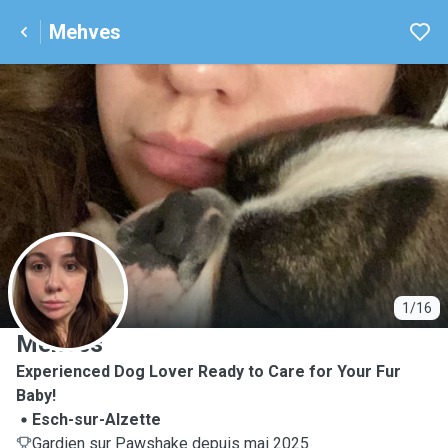
Mehves
M
1/16
Mehves
Experienced Dog Lover Ready to Care for Your Fur
Baby!
Esch-sur-Alzette
Gardien sur Pawshake depuis mai 2025