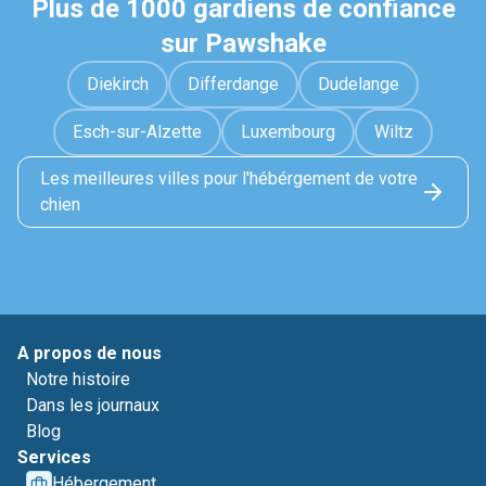
Plus de 1000 gardiens de confiance
sur Pawshake
Diekirch
Differdange
Dudelange
Esch-sur-Alzette
Luxembourg
Wiltz
Les meilleures villes pour l'hébérgement de votre
chien
A propos de nous
Notre histoire
Dans les journaux
Blog
Services
Hébergement