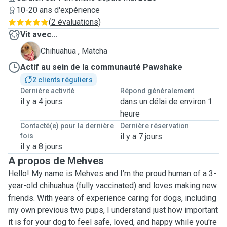
10-20 ans d'expérience
(
2 évaluations
)
Vit avec...
M
Chihuahua , Matcha
Actif au sein de la communauté Pawshake
2 clients réguliers
Dernière activité
Répond généralement
il y a 4 jours
dans un délai de environ 1
heure
Contacté(e) pour la dernière
Dernière réservation
fois
il y a 7 jours
il y a 8 jours
A propos de Mehves
Hello! My name is Mehves and I’m the proud human of a 3-
year-old chihuahua (fully vaccinated) and loves making new
friends. With years of experience caring for dogs, including
my own previous two pups, I understand just how important
it is for your dog to feel safe, loved, and happy while you're