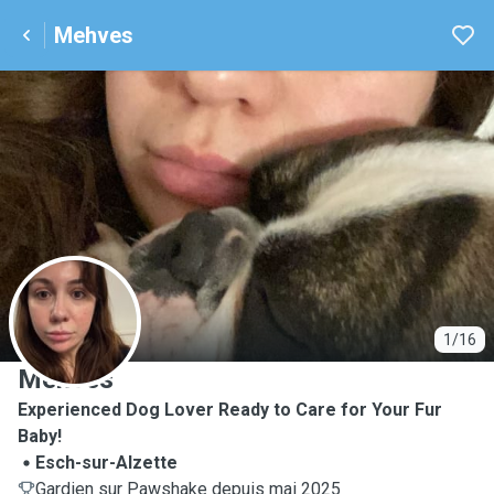
Mehves
M
1/16
Mehves
Experienced Dog Lover Ready to Care for Your Fur
Baby!
Esch-sur-Alzette
Gardien sur Pawshake depuis mai 2025