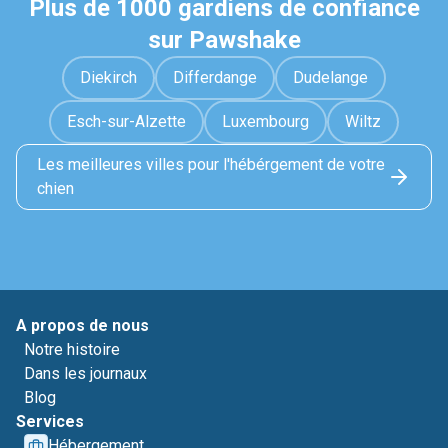
Plus de 1000 gardiens de confiance
sur Pawshake
Diekirch
Differdange
Dudelange
Esch-sur-Alzette
Luxembourg
Wiltz
Les meilleures villes pour l'hébérgement de votre
chien
A propos de nous
Notre histoire
Dans les journaux
Blog
Services
Hébergement