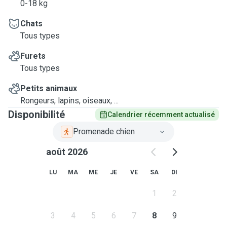
0-18 kg
Chats
Tous types
Furets
Tous types
Petits animaux
Rongeurs, lapins, oiseaux, ...
Disponibilité
Calendrier récemment actualisé
Promenade chien
août 2026
LU
MA
ME
JE
VE
SA
DI
1
2
3
4
5
6
7
8
9