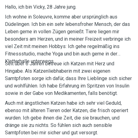
Hallo, ich bin Vicky, 28 Jahre jung.
Ich wohne in Soleuvre, komme aber ursprünglich aus
Düdelingen. Ich bin ein sehr lebensfroher Mensch, der das
Leben gerne in vollen Zügen genießt. Tiere liegen mir
besonders am Herzen, und in meiner Freizeit verbringe ich
viel Zeit mit meinen Hobbys: Ich gehe regelmäßig ins
Fitnessstudio, mache Yoga und bin auch gerne in der
Kletterhalle unterwegs.
Seit über 6 Jahren betreue ich Katzen mit Herz und
Hingabe. Als Katzenliebhaberin mit zwei eigenen
Samtpfoten sorge ich dafür, dass Ihre Lieblinge sich sicher
und wohlfühlen. Ich habe Erfahrung im Spritzen von Insulin
sowie in der Gabe von Medikamenten, falls benötigt.
Auch mit ängstlichen Katzen habe ich sehr viel Geduld,
ebenso mit älteren Tieren oder Katzen, die frisch operiert
wurden. Ich gebe ihnen die Zeit, die sie brauchen, und
dränge sie zu nichts. So fühlen sich auch sensible
Samtpfoten bei mir sicher und gut versorgt.