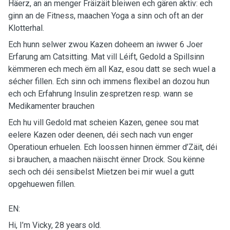
Häerz, an an menger Fräizäit bleiwen ech gären aktiv: ech
ginn an de Fitness, maachen Yoga a sinn och oft an der
Klotterhal.
Ech hunn selwer zwou Kazen doheem an iwwer 6 Joer
Erfarung am Catsitting. Mat vill Léift, Gedold a Spillsinn
këmmeren ech mech ëm all Kaz, esou datt se sech wuel a
sécher fillen. Ech sinn och immens flexibel an dozou hun
ech och Erfahrung Insulin zespretzen resp. wann se
Medikamenter brauchen
Ech hu vill Gedold mat scheien Kazen, genee sou mat
eelere Kazen oder deenen, déi sech nach vun enger
Operatioun erhuelen. Ech loossen hinnen ëmmer d’Zäit, déi
si brauchen, a maachen näischt ënner Drock. Sou kënne
sech och déi sensibelst Mietzen bei mir wuel a gutt
opgehuewen fillen.
EN:
Hi, I’m Vicky, 28 years old.