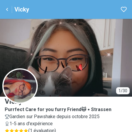
Vicky
V
1/30
Vicky
Purrfect Care for you furry Friend🐱
Strassen
Gardien sur Pawshake depuis octobre 2025
1-5 ans d'expérience
(
1 évaluation
)