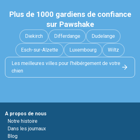
Plus de 1000 gardiens de confiance
sur Pawshake
Diekirch
Differdange
Dudelange
Esch-sur-Alzette
Luxembourg
Wiltz
Les meilleures villes pour l'hébérgement de votre
chien
A propos de nous
Notre histoire
Dans les journaux
Blog