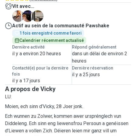
Vit avec...
B
L
Y
Actif au sein de la communauté Pawshake
1 fois enregistré comme favori
Calendrier récemment actualisé
Dernière activité
Répond généralement
il y a environ 20 heures
dans un délai de environ 2
heures
Contacté(e) pour la dernière
Dernière réservation
fois
il y a 25 jours
il y a 17 jours
A propos de Vicky
LU:
Moien, ech sinn d’Vicky, 28 Joer jonk.
Ech wunnen zu Zolwer, kommen awer ursprénglech vun
Diddeleng. Ech sinn eng liewensfrou Persoun a genéissen
d’Liewen a vollen Zich. Déieren leien mir ganz vill um