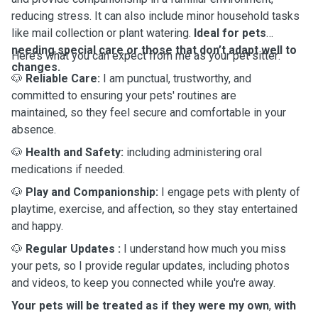
reducing stress. It can also include minor household tasks
like mail collection or plant watering.
Ideal for pets
needing special care or those that don’t adapt well to
Here’s what you can expect from me as your pet sitter:
changes.
🐶
Reliable Care:
I am punctual, trustworthy, and
committed to ensuring your pets' routines are
maintained, so they feel secure and comfortable in your
absence.
🐶
Health and Safety:
including administering oral
medications if needed.
🐶
Play and Companionship:
I engage pets with plenty of
playtime, exercise, and affection, so they stay entertained
and happy.
🐶
Regular Updates
:
I understand how much you miss
your pets, so I provide regular updates, including photos
and videos, to keep you connected while you're away.
Your pets will be treated as if they were my own
,
with