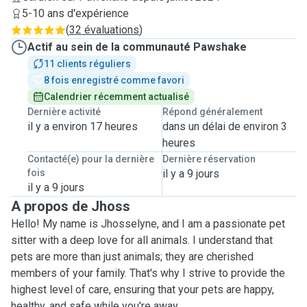
5-10 ans d'expérience
(
32 évaluations
)
Actif au sein de la communauté Pawshake
11 clients réguliers
8 fois enregistré comme favori
Calendrier récemment actualisé
Dernière activité
Répond généralement
il y a environ 17 heures
dans un délai de environ 3
heures
Contacté(e) pour la dernière
Dernière réservation
fois
il y a 9 jours
il y a 9 jours
A propos de Jhoss
Hello! My name is Jhosselyne, and I am a passionate pet
sitter with a deep love for all animals. I understand that
pets are more than just animals; they are cherished
members of your family. That's why I strive to provide the
highest level of care, ensuring that your pets are happy,
healthy, and safe while you're away.