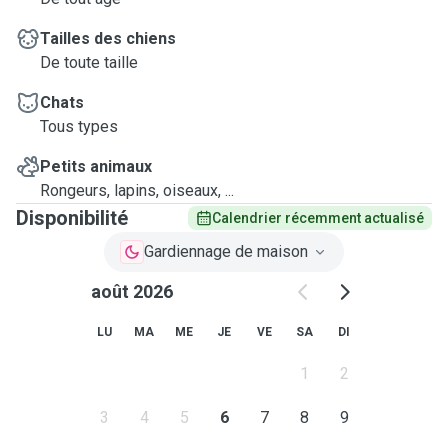
Tailles des chiens
De toute taille
Chats
Tous types
Petits animaux
Rongeurs, lapins, oiseaux, ...
Disponibilité
Calendrier récemment actualisé
Gardiennage de maison
août 2026
LU
MA
ME
JE
VE
SA
DI
1
2
3
4
5
6
7
8
9