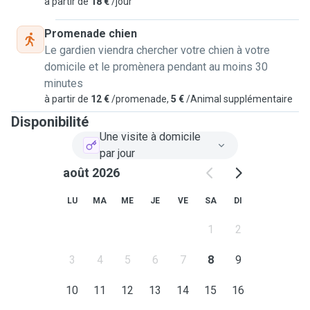
à partir de
18 €
/jour
Promenade chien
Le gardien viendra chercher votre chien à votre
domicile et le promènera pendant au moins 30
minutes
à partir de
12 €
/promenade,
5 €
/Animal supplémentaire
Disponibilité
Une visite à domicile
par jour
août 2026
LU
MA
ME
JE
VE
SA
DI
1
2
3
4
5
6
7
8
9
10
11
12
13
14
15
16