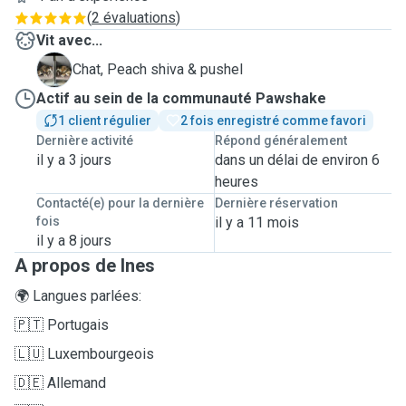
(
2 évaluations
)
Vit avec...
P
Chat, Peach shiva & pushel
Actif au sein de la communauté Pawshake
1 client régulier
2 fois enregistré comme favori
Dernière activité
Répond généralement
il y a 3 jours
dans un délai de environ 6
heures
Contacté(e) pour la dernière
Dernière réservation
fois
il y a 11 mois
il y a 8 jours
A propos de Ines
🌍 Langues parlées:
🇵🇹 Portugais
🇱🇺 Luxembourgeois
🇩🇪 Allemand