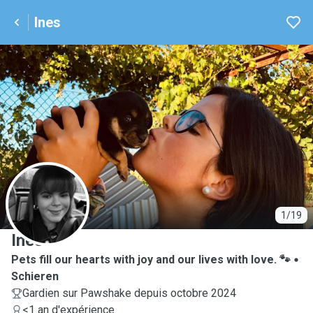
Ines
I
1/19
Ines
Pets fill our hearts with joy and our lives with love. 🐾
Schieren
Gardien sur Pawshake depuis octobre 2024
<1 an d'expérience