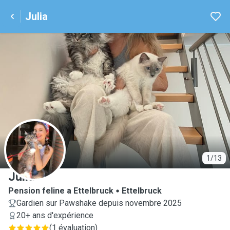
Julia
J
1/13
Julia
Pension feline a Ettelbruck
Ettelbruck
Gardien sur Pawshake depuis novembre 2025
20+ ans d'expérience
(
1 évaluation
)