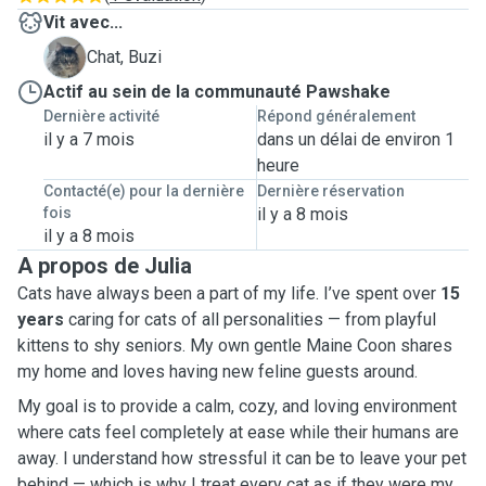
Vit avec...
B
Chat, Buzi
Actif au sein de la communauté Pawshake
Dernière activité
Répond généralement
il y a 7 mois
dans un délai de environ 1
heure
Contacté(e) pour la dernière
Dernière réservation
fois
il y a 8 mois
il y a 8 mois
A propos de Julia
Cats have always been a part of my life. I’ve spent over
15
years
caring for cats of all personalities — from playful
kittens to shy seniors. My own gentle Maine Coon shares
my home and loves having new feline guests around.
My goal is to provide a calm, cozy, and loving environment
where cats feel completely at ease while their humans are
away. I understand how stressful it can be to leave your pet
behind — which is why I treat every cat as if they were my