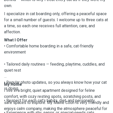
own.
I specialize in cat boarding only, offering a peaceful space
for a small number of guests. I welcome up to three cats at
a time, so each one receives full attention, care, and
affection.
What I Offer
• Comfortable home boarding in a safe, cat-friendly
environment
• Tailored daily routines — feeding, playtime, cuddles, and
quiet rest
• Regular photo updates, so you always know how your cat
My Home
is doing
I live in a bright, quiet apartment designed for feline
comfort, with cozy resting spots, scratching posts, and
• Respect for each cat’s habits, diet, and personality
safe spaces to explore. My Maine Coon is very friendly and
enjoys calm company, making the atmosphere peaceful for
• Experience with shy, senior, or special-needs cats