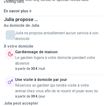
visiting cats.
•
En savoir plus
Only vaccinated and healthy cats are accepted
, to
keep everyone safe and well
Julia propose ...
Au domicile de Julia
Julia ne propose actuellement aucun service à son
domicile.
À votre domicile
Gardiennage de maison
Le gardien logera à votre domicile pendant votre
absence
à partir de
30 €
/nuit
Une visite à domicile par jour
Réservez un gardien qui rendra visite à votre
animal chez vous afin de le nourrir et jouer avec lui
à partir de
30 €
/jour
Julia peut accepter