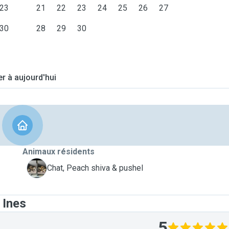
23
21
22
23
24
25
26
27
30
28
29
30
er à aujourd'hui
Animaux résidents
P
Chat, Peach shiva & pushel
 Ines
5