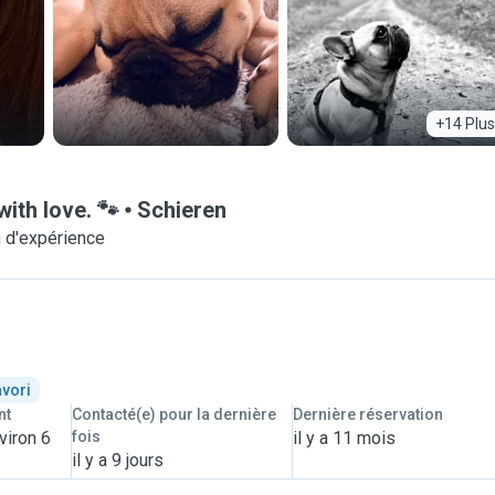
+14 Plus
with love. 🐾
Schieren
 d'expérience
avori
nt
Contacté(e) pour la dernière
Dernière réservation
viron 6
fois
il y a 11 mois
il y a 9 jours