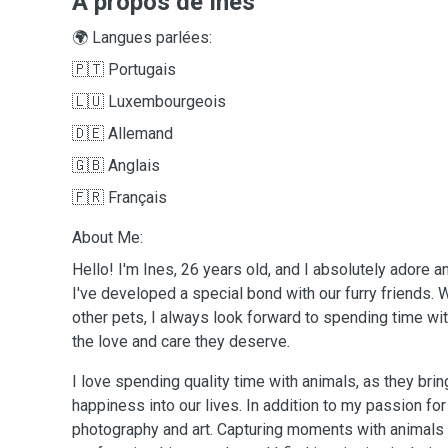
A propos de Ines
🌍 Langues parlées:
🇵🇹 Portugais
🇱🇺 Luxembourgeois
🇩🇪 Allemand
🇬🇧 Anglais
🇫🇷 Français
About Me:
Hello! I'm Ines, 26 years old, and I absolutely adore 
I've developed a special bond with our furry friends. W
other pets, I always look forward to spending time wi
the love and care they deserve.
I love spending quality time with animals, as they bri
happiness into our lives. In addition to my passion for
photography and art. Capturing moments with animals 