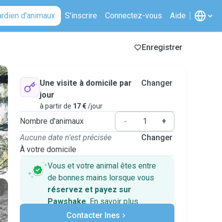
ardien d'animaux
S'inscrire
Connectez-vous
Aide
Enregistrer
Une visite à domicile par
Changer
jour
à partir de
17 €
/jour
Nombre d'animaux
-
+
Aucune date n'est précisée
Changer
À votre domicile
Vous et votre animal êtes entre
de bonnes mains lorsque vous
réservez et payez sur
Pawshake
.
En savoir plus
Paiements sécurisés
Contacter Ines
Assistance en cas de