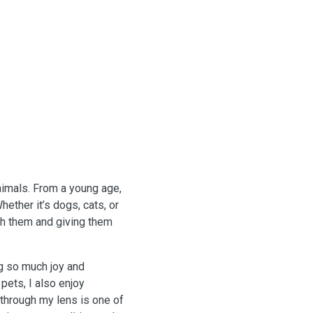
animals. From a young age,
hether it’s dogs, cats, or
th them and giving them
ng so much joy and
 pets, I also enjoy
through my lens is one of