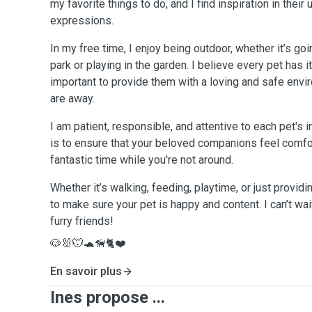
my favorite things to do, and I find inspiration in their
expressions.
In my free time, I enjoy being outdoor, whether it’s goi
park or playing in the garden. I believe every pet has i
important to provide them with a loving and safe envi
are away.
I am patient, responsible, and attentive to each pet's 
is to ensure that your beloved companions feel comfo
fantastic time while you're not around.
Whether it’s walking, feeding, playtime, or just provid
to make sure your pet is happy and content. I can’t wa
furry friends!
🐶🐰🐭🐢🦮🐈❤️
En savoir plus
Ines propose ...