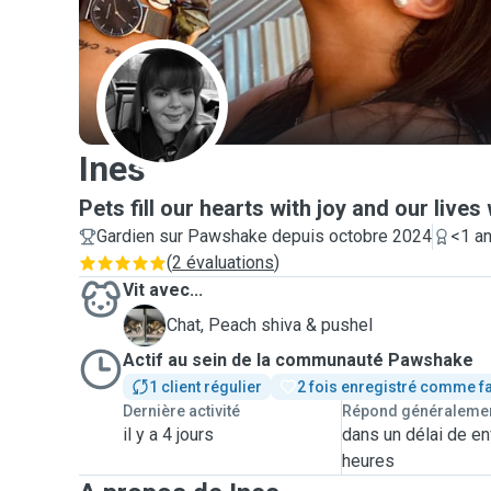
I
Ines
Pets fill our hearts with joy and our lives 
Gardien sur Pawshake depuis octobre 2024
<1 an
(
2 évaluations
)
Vit avec...
P
Chat, Peach shiva & pushel
Actif au sein de la communauté Pawshake
1 client régulier
2 fois enregistré comme f
Dernière activité
Répond généraleme
il y a 4 jours
dans un délai de en
heures