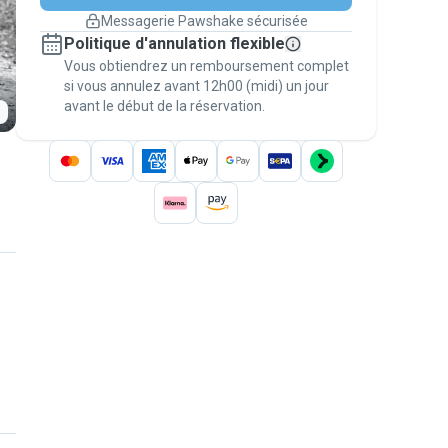
changement de programme.
Messagerie Pawshake sécurisée
Réservations couvertes par
Politique d'annulation flexible
nos garanties
Vous obtiendrez un remboursement complet
Gardez tout sur Pawshake (du premier
message au paiement) pour bénéficier de la
si vous annulez avant 12h00 (midi) un jour
avant le début de la réservation.
Garantie Pawshake
.