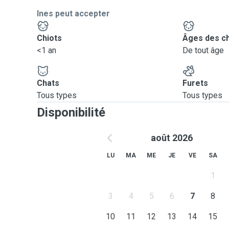
Ines peut accepter
Chiots
Âges des c
<1 an
De tout âge
Chats
Furets
Tous types
Tous types
Disponibilité
août 2026
LU
MA
ME
JE
VE
SA
1
3
4
5
6
7
8
10
11
12
13
14
15