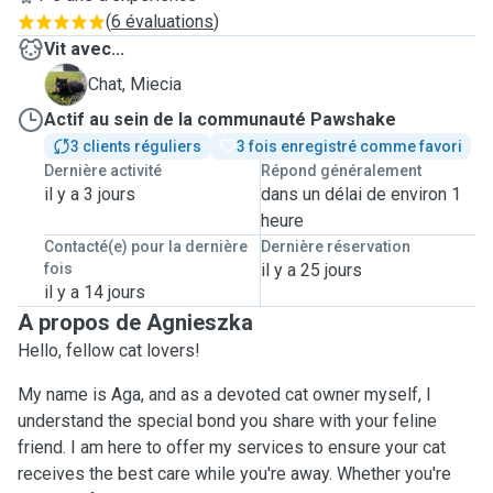
(
6 évaluations
)
Vit avec...
M
Chat, Miecia
Actif au sein de la communauté Pawshake
3 clients réguliers
3 fois enregistré comme favori
Dernière activité
Répond généralement
il y a 3 jours
dans un délai de environ 1
heure
Contacté(e) pour la dernière
Dernière réservation
fois
il y a 25 jours
il y a 14 jours
A propos de Agnieszka
Hello, fellow cat lovers!
My name is Aga, and as a devoted cat owner myself, I
understand the special bond you share with your feline
friend. I am here to offer my services to ensure your cat
receives the best care while you're away. Whether you're