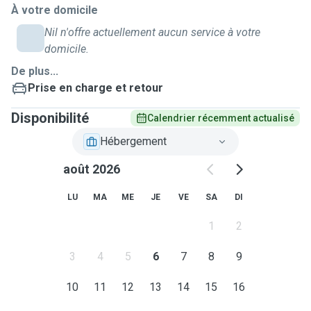
À votre domicile
Nil n'offre actuellement aucun service à votre
domicile.
De plus...
Prise en charge et retour
Disponibilité
Calendrier récemment actualisé
Hébergement
août 2026
LU
MA
ME
JE
VE
SA
DI
1
2
3
4
5
6
7
8
9
10
11
12
13
14
15
16