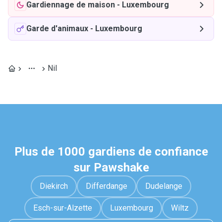
Gardiennage de maison
-
Luxembourg
Garde d'animaux
-
Luxembourg
Nil
Plus de 1000 gardiens de confiance
sur Pawshake
Diekirch
Differdange
Dudelange
Esch-sur-Alzette
Luxembourg
Wiltz