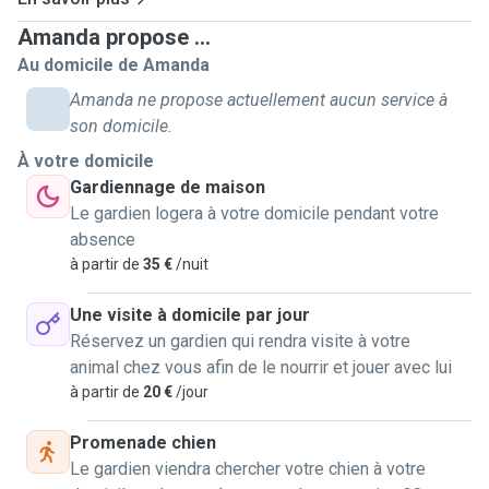
I also have experience with training dogs so I can offer
Amanda propose ...
some training sessions depending on needs (eg. leash
Au domicile de Amanda
pulling, recall, commands etc)
Amanda ne propose actuellement aucun service à
son domicile.
I can walk your dog individually by themselves or take
À votre domicile
along my pup Athena for some fun play dates!
Gardiennage de maison
She is an energetic 9 month old Border collie mix that is
Le gardien logera à votre domicile pendant votre
gentle and respectful of smaller dogs but also enjoys to
absence
run and play with any type of dog.
à partir de
35 €
/nuit
During walks I can handle any type of dog with any energy
level.
Une visite à domicile par jour
If needed I can offer leash training during walks (not to pull,
Réservez un gardien qui rendra visite à votre
loose leash walking, reactivity).
animal chez vous afin de le nourrir et jouer avec lui
All walks are a minimum 30mins - 1h depending on breed
à partir de
20 €
/jour
Promenade chien
My job is flexible and mostly from home, so I am available
Le gardien viendra chercher votre chien à votre
almost all day everyday to keep furry friends company.