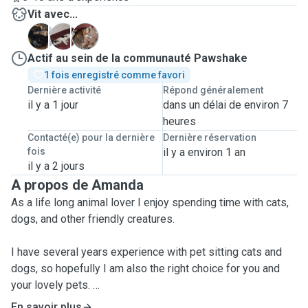
Vit avec...
A
A
E
Actif au sein de la communauté Pawshake
1 fois enregistré comme favori
Dernière activité
Répond généralement
il y a 1 jour
dans un délai de environ 7
heures
Contacté(e) pour la dernière
Dernière réservation
fois
il y a environ 1 an
il y a 2 jours
A propos de Amanda
As a life long animal lover I enjoy spending time with cats,
dogs, and other friendly creatures.
I have several years experience with pet sitting cats and
dogs, so hopefully I am also the right choice for you and
your lovely pets.
En savoir plus