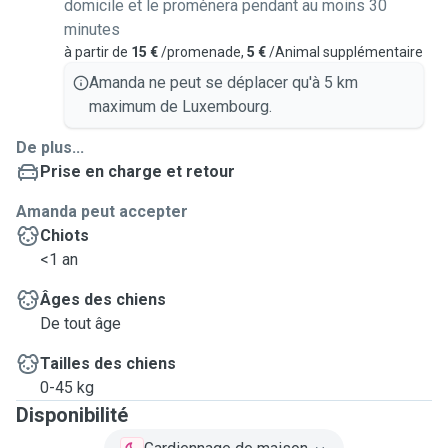
domicile et le promènera pendant au moins 30
During bookings I do not work and only spend time with the
minutes
animals.
à partir de
15 €
/promenade,
5 €
/Animal supplémentaire
Amanda ne peut se déplacer qu'à 5 km
Services at my home are only open to dogs that are not
maximum de Luxembourg.
excitable by cats and are fine with other dogs. Only 1 dog
per day. Before confirming stays they need to meet.
De plus...
Vaccinations need to be up to date.
Prise en charge et retour
Amanda peut accepter
Please feel free to reach out and we can discuss!
Chiots
<1 an
Âges des chiens
De tout âge
Tailles des chiens
0-45 kg
Disponibilité