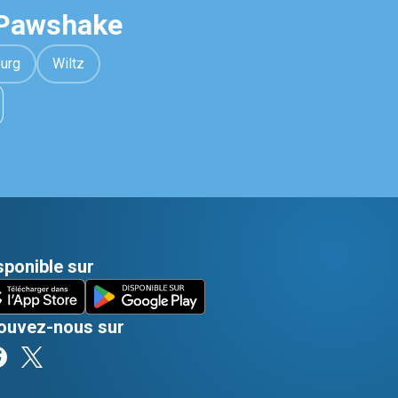
 Pawshake
urg
Wiltz
sponible sur
ouvez-nous sur