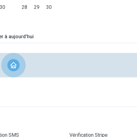
30
28
29
30
er à aujourd'hui
ation SMS
Vérification Stripe