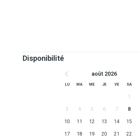
I really miss my animals and I would like to give love
always thought that being a pet sitter is a calling tha
meaningful impact on the lives of animals every day!
Looking forward to meeting your lovely pets!
Disponibilité
août 2026
LU
MA
ME
JE
VE
SA
1
3
4
5
6
7
8
10
11
12
13
14
15
17
18
19
20
21
22