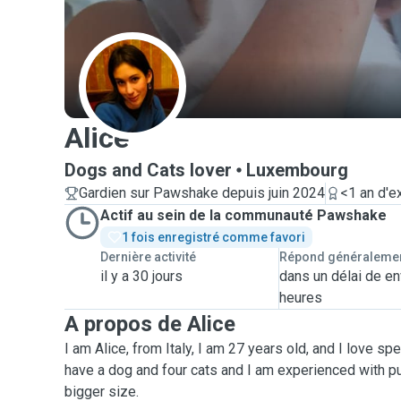
A
Alice
Dogs and Cats lover
Luxembourg
Gardien sur Pawshake depuis juin 2024
<1 an d'e
Actif au sein de la communauté Pawshake
1 fois enregistré comme favori
Dernière activité
Répond généraleme
il y a 30 jours
dans un délai de en
heures
A propos de Alice
I am Alice, from Italy, I am 27 years old, and I love sp
have a dog and four cats and I am experienced with p
bigger size.