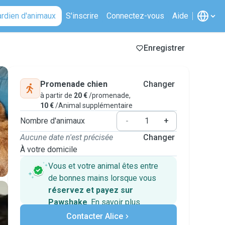
ardien d'animaux
S'inscrire
Connectez-vous
Aide
Enregistrer
Promenade chien
Changer
à partir de
20 €
/promenade,
10 €
/Animal supplémentaire
Nombre d'animaux
-
+
Aucune date n'est précisée
Changer
À votre domicile
Vous et votre animal êtes entre
de bonnes mains lorsque vous
réservez et payez sur
Pawshake
.
En savoir plus
Paiements sécurisés
Contacter Alice
Assistance en cas de