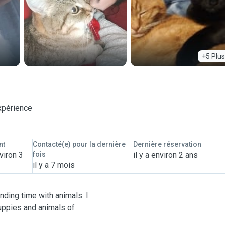
+5 Plus
xpérience
nt
Contacté(e) pour la dernière
Dernière réservation
viron 3
fois
il y a environ 2 ans
il y a 7 mois
ending time with animals. I
uppies and animals of