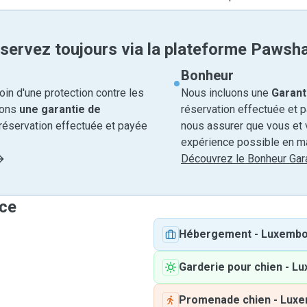
servez toujours via la plateforme Pawsh
Bonheur
in d'une protection contre les
Nous incluons une
Garant
rons
une garantie de
réservation effectuée et 
réservation effectuée et payée
nous assurer que vous et v
expérience possible en ma
Découvrez le Bonheur Gara
ice
Hébergement
-
Luxembo
Garderie pour chien
-
Lu
Promenade chien
-
Luxe