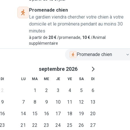
 to new puppies. I have
Promenade chien
t allow me to make a
Le gardien viendra chercher votre chien à votre
domicile et le promènera pendant au moins 30
minutes
à partir de
20 €
/promenade,
10 €
/Animal
supplémentaire
Promenade chien
septembre 2026
DI
LU
MA
ME
JE
VE
SA
DI
2
1
2
3
4
5
6
9
7
8
9
10
11
12
13
16
14
15
16
17
18
19
20
23
21
22
23
24
25
26
27