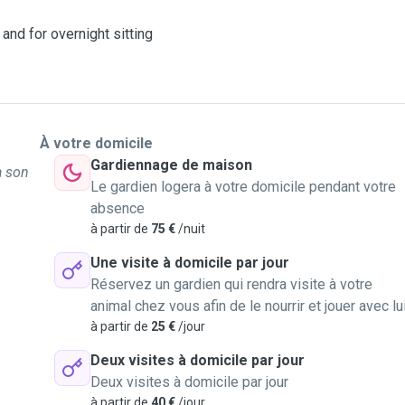
 and for overnight sitting
h your pets in the
d, I can also administer
À votre domicile
Gardiennage de maison
à son
 just arrived in
Le gardien logera à votre domicile pendant votre
spare time to dedicate to
absence
à partir de
75 €
/nuit
Une visite à domicile par jour
e at your place from the
Réservez un gardien qui rendra visite à votre
animal chez vous afin de le nourrir et jouer avec lu
in the mail.
à partir de
25 €
/jour
 but luckily I have also a
Deux visites à domicile par jour
as well.
Deux visites à domicile par jour
à partir de
40 €
/jour