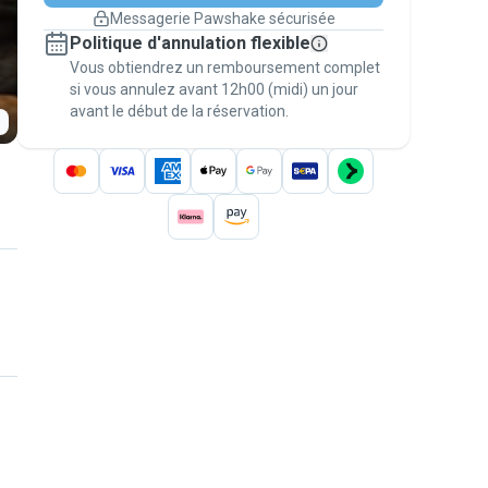
changement de programme.
Messagerie Pawshake sécurisée
Réservations couvertes par
Politique d'annulation flexible
nos garanties
Vous obtiendrez un remboursement complet
Gardez tout sur Pawshake (du premier
message au paiement) pour bénéficier de la
si vous annulez avant 12h00 (midi) un jour
avant le début de la réservation.
Garantie Pawshake
.