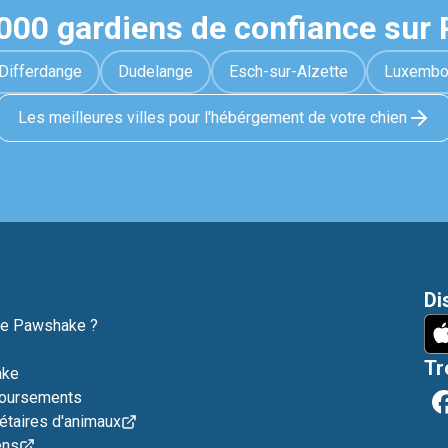
1000 gardiens de confiance sur
Differdange
Dudelange
Esch-sur-Alzette
Luxembo
Les meilleures villes pour l'hébérgement de votre chien
Di
ne Pawshake ?
Tr
ake
boursements
étaires d'animaux
ens