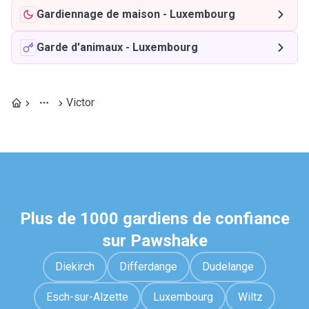
Gardiennage de maison
-
Luxembourg
Garde d'animaux
-
Luxembourg
Victor
Plus de 1000 gardiens de confiance
sur Pawshake
Diekirch
Differdange
Dudelange
Esch-sur-Alzette
Luxembourg
Wiltz