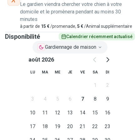
Le gardien viendra chercher votre chien à votre
domicile et le promènera pendant au moins 30
minutes
à partir de
15 €
/promenade,
5 €
/Animal supplémentaire
Disponibilité
Calendrier récemment actualisé
Gardiennage de maison
août 2026
LU
MA
ME
JE
VE
SA
DI
1
2
3
4
5
6
7
8
9
10
11
12
13
14
15
16
17
18
19
20
21
22
23