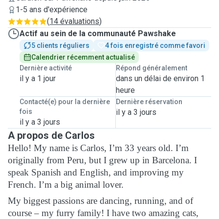
1-5 ans d'expérience
(
14 évaluations
)
Actif au sein de la communauté Pawshake
5 clients réguliers
4 fois enregistré comme favori
Calendrier récemment actualisé
Dernière activité
Répond généralement
il y a 1 jour
dans un délai de environ 1
heure
Contacté(e) pour la dernière
Dernière réservation
fois
il y a 3 jours
il y a 3 jours
A propos de Carlos
Hello! My name is Carlos, I’m 33 years old. I’m
originally from Peru, but I grew up in Barcelona. I
speak Spanish and English, and improving my
French. I’m a big animal lover.
My biggest passions are dancing, running, and of
course – my furry family! I have two amazing cats,