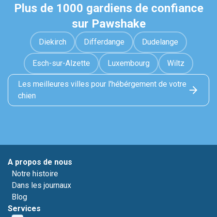
Plus de 1000 gardiens de confiance
sur Pawshake
Diekirch
Differdange
Dudelange
Esch-sur-Alzette
Luxembourg
Wiltz
Les meilleures villes pour l'hébérgement de votre
chien
A propos de nous
Notre histoire
Dans les journaux
Blog
Services