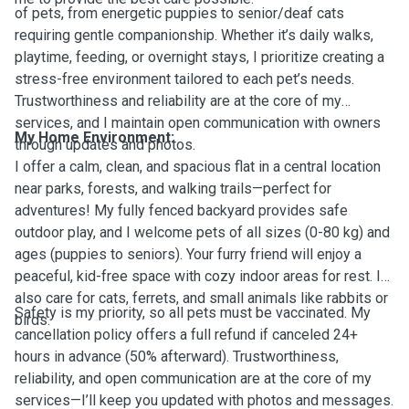
of pets, from energetic puppies to senior/deaf cats
requiring gentle companionship. Whether it’s daily walks,
playtime, feeding, or overnight stays, I prioritize creating a
stress-free environment tailored to each pet’s needs.
Trustworthiness and reliability are at the core of my
services, and I maintain open communication with owners
My Home Environment:
through updates and photos.
I offer a calm, clean, and spacious flat in a central location
near parks, forests, and walking trails—perfect for
adventures! My fully fenced backyard provides safe
outdoor play, and I welcome pets of all sizes (0-80 kg) and
ages (puppies to seniors). Your furry friend will enjoy a
peaceful, kid-free space with cozy indoor areas for rest. I
also care for cats, ferrets, and small animals like rabbits or
Safety is my priority, so all pets must be vaccinated. My
birds.
cancellation policy offers a full refund if canceled 24+
hours in advance (50% afterward). Trustworthiness,
reliability, and open communication are at the core of my
services—I’ll keep you updated with photos and messages.