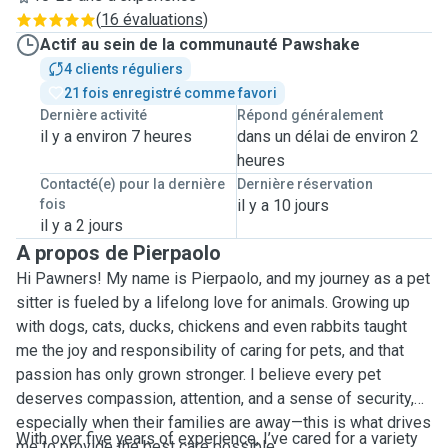
(
16 évaluations
)
Actif au sein de la communauté Pawshake
4 clients réguliers
21 fois enregistré comme favori
Dernière activité
Répond généralement
il y a environ 7 heures
dans un délai de environ 2
heures
Contacté(e) pour la dernière
Dernière réservation
fois
il y a 10 jours
il y a 2 jours
A propos de Pierpaolo
Hi Pawners! My name is Pierpaolo, and my journey as a pet
sitter is fueled by a lifelong love for animals. Growing up
with dogs, cats, ducks, chickens and even rabbits taught
me the joy and responsibility of caring for pets, and that
passion has only grown stronger. I believe every pet
deserves compassion, attention, and a sense of security,
especially when their families are away—this is what drives
With over five years of experience, I’ve cared for a variety
me to provide the best care possible.