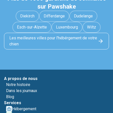
sur Pawshake
Diekirch
Differdange
Dudelange
Esch-sur-Alzette
Luxembourg
Wiltz
Les meilleures villes pour l'hébérgement de votre
chien
A propos de nous
Notre histoire
Dans les journaux
Blog
Services
Hébergement