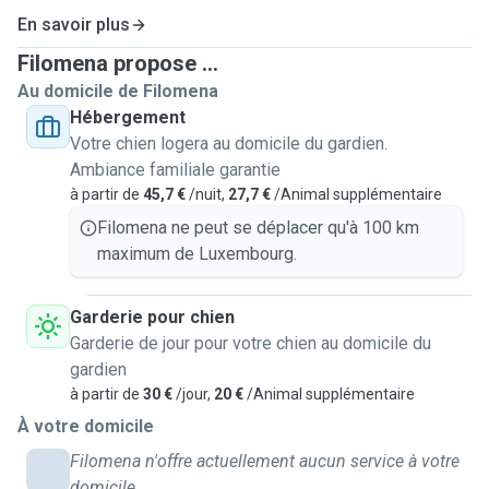
I decided to become a pet sitter because I don’t have my
En savoir plus
animals here today, and I feel like this could be a good
Filomena propose ...
opportunity to include this missing part of my life in
Au domicile de Filomena
Luxembourg.
Hébergement
Votre chien logera au domicile du gardien.
I currently live in a 55SQM apartment in Lintgen, surrounded
Ambiance familiale garantie
by nature (hills, forests, fields) with easy access to
à partir de
45,7 €
/nuit,
27,7 €
/Animal supplémentaire
Luxembourg City and Mersch.
My main focus is on dogs, I aim to give your dogs the
Filomena ne peut se déplacer qu'à 100 km
chance to exercise in a fresh environment with clean air and
maximum de Luxembourg.
a calm ambience by welcoming them to be under my care
here.
Garderie pour chien
My apartment is an open space with a very large balcony,
Garderie de jour pour votre chien au domicile du
so there is plenty of room for your pet(s). The apartment is
gardien
well cared for and also relatively old so it’s suitable for
à partir de
30 €
/jour,
20 €
/Animal supplémentaire
dogs. My furniture has already experienced exposure to
À votre domicile
animals so it is relaxed here.
Filomena n'offre actuellement aucun service à votre
I can speak Italian (Native), French and English, so whatever
domicile.