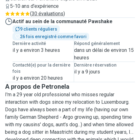
5-10 ans d'expérience
(
30 évaluations
)
Actif au sein de la communauté Pawshake
9 clients réguliers
26 fois enregistré comme favori
Dernière activité
Répond généralement
il y a environ 3 heures
dans un délai de environ 15
heures
Contacté(e) pour la dernière
Dernière réservation
fois
il y a 9 jours
il y a environ 20 heures
A propos de Petronela
I'm a 29 year old professional who misses regular
interaction with dogs since my relocation to Luxembourg.
Dogs have always been a part of my life (having our own
family German Shepherd - Argo growing up, spending time
with my causins' dogs, aunt's dog...) and when time allowed
being a dog sitter in Maastricht during my student years, I
developed deep connection with the animals which I would