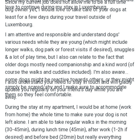
Since my current job does not allow me to be a full time
love to continue during my stay in Luxembourg.
dog owner yet, I would love to take care of your dogs at
least for a few days during your travel outside of
Luxembourg.
I am attentive and responsible and understand dogs'
various needs while they are young (which might include
longer walks, dog park or forest visits if desired), snuggles
& a lot of play time, but I also can relate to the fact that
older dogs mostly need companionship and a kind word (of
course the walks and cuddles included). I'm also aware
some dogs might be reactive towards others, or they might
I also understand your need to stay in touch and will gladly
simply be scared/shy and I make sure to accommodate
update you regularly on your friend's day while you are
them so they feel comfortable.
away.
During the stay at my apartment, I would be at home (work
from home) the whole time to make sure your dog is not
left alone. I am able to take regular walks in the morning
(30-45min), during lunch time (45min), after work (1-2h if
desired) and before bed (20min) but really everything