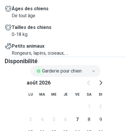
Âges des chiens
De tout âge
Tailles des chiens
0-18 kg
Petits animaux
Rongeurs, lapins, oiseaux, ...
Disponibilité
Garderie pour chien
août 2026
LU
MA
ME
JE
VE
SA
DI
1
2
3
4
5
6
7
8
9