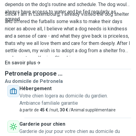
depends on the dog's routine and schedule. The dog would
always have access to water and be fed regularly as
Since I am in Luxembourg, I already visited the dog shelter
agreed.
and offered the furballs some walks to make their days
nicer as above all, I believe what a dog needs is kindness
and a sense of care - and what they give back is priceless,
thats why we all love them and care for them deeply. After I
settle down, my wish is to adopt a dog from a shelter from
my home town, Kosice, Slovakia.
En savoir plus
Petronela propose ...
Au domicile de Petronela
Hébergement
Votre chien logera au domicile du gardien.
Ambiance familiale garantie
à partir de
45 €
/nuit,
30 €
/Animal supplémentaire
Garderie pour chien
Garderie de jour pour votre chien au domicile du