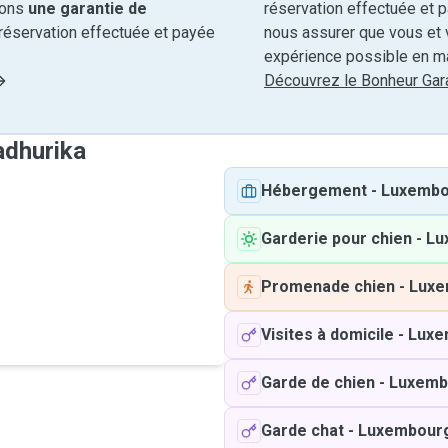
rons
une garantie de
réservation effectuée et 
réservation effectuée et payée
nous assurer que vous et v
expérience possible en ma
Découvrez le Bonheur Gara
adhurika
Hébergement
-
Luxembo
Garderie pour chien
-
Lu
Promenade chien
-
Luxe
Visites à domicile
-
Luxe
Garde de chien
-
Luxemb
Garde chat
-
Luxembour