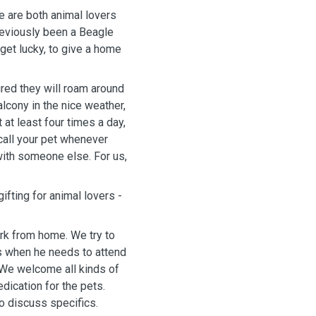
e are both animal lovers
previously been a Beagle
get lucky, to give a home
red they will roam around
alcony in the nice weather,
 at least four times a day,
call your pet whenever
 with someone else. For us,
ifting for animal lovers -
ork from home. We try to
es when he needs to attend
 We welcome all kinds of
dication for the pets.
to discuss specifics.