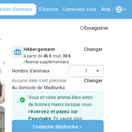
ardien d'animaux
S'inscrire
Connectez-vous
Aide
Enregistrer
Hébergement
Changer
à partir de
45 €
/nuit,
30 €
/Animal supplémentaire
Nombre d'animaux
-
+
Aucune date n'est précisée
Changer
Au domicile de Madhurika
Vous et votre animal êtes entre
de bonnes mains lorsque vous
réservez et payez sur
Pawshake
.
En savoir plus
Paiements sécurisés
Contacter Madhurika
Assistance en cas de