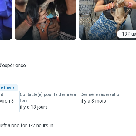
+13 Plus
d'expérience
e favori
nt
Contacté(e) pour la dernière
Dernière réservation
viron 3
fois
il y a 3 mois
il y a 13 jours
left alone for 1-2 hours in