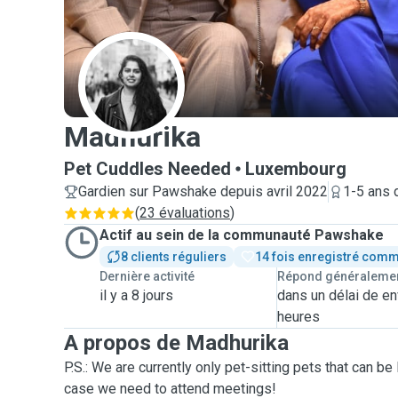
M
Madhurika
Pet Cuddles Needed
Luxembourg
Gardien sur Pawshake depuis avril 2022
1-5 ans 
(
23 évaluations
)
Actif au sein de la communauté Pawshake
8 clients réguliers
14 fois enregistré comm
Dernière activité
Répond généraleme
il y a 8 jours
dans un délai de en
heures
A propos de Madhurika
P.S.: We are currently only pet-sitting pets that can be 
case we need to attend meetings!