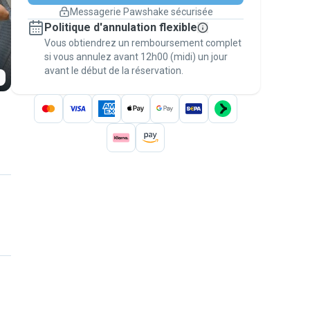
changement de programme.
Messagerie Pawshake sécurisée
Réservations couvertes par
Politique d'annulation flexible
nos garanties
Vous obtiendrez un remboursement complet
Gardez tout sur Pawshake (du premier
message au paiement) pour bénéficier de la
si vous annulez avant 12h00 (midi) un jour
avant le début de la réservation.
Garantie Pawshake
.