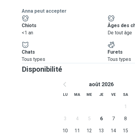
Anna peut accepter
Chiots
Âges des c
<1 an
De tout âge
Chats
Furets
Tous types
Tous types
Disponibilité
août 2026
LU
MA
ME
JE
VE
SA
1
3
4
5
6
7
8
10
11
12
13
14
15