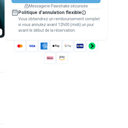
changement de programme.
Messagerie Pawshake sécurisée
Réservations couvertes par
Politique d'annulation flexible
nos garanties
Vous obtiendrez un remboursement complet
Gardez tout sur Pawshake (du premier
message au paiement) pour bénéficier de la
si vous annulez avant 12h00 (midi) un jour
avant le début de la réservation.
Garantie Pawshake
.