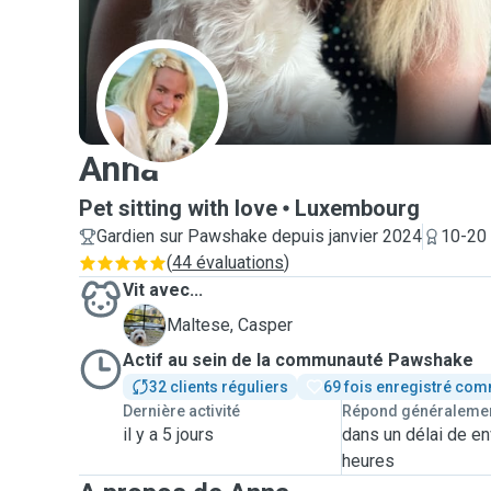
A
Anna
Pet sitting with love
Luxembourg
Gardien sur Pawshake depuis janvier 2024
10-20 
(
44 évaluations
)
Vit avec...
C
Maltese, Casper
Actif au sein de la communauté Pawshake
32 clients réguliers
69 fois enregistré com
Dernière activité
Répond généraleme
il y a 5 jours
dans un délai de en
heures