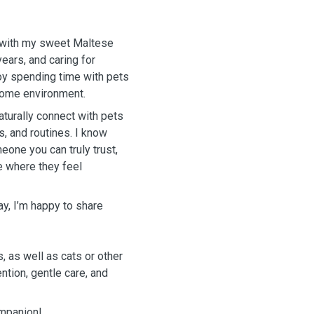
g with my sweet Maltese
ears, and caring for
joy spending time with pets
 home environment.
aturally connect with pets
s, and routines. I know
eone you can truly trust,
e where they feel
y, I’m happy to share
, as well as cats or other
ntion, gentle care, and
ompanion!