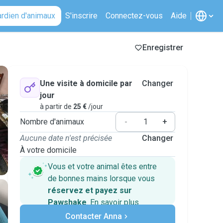
ardien d'animaux
S'inscrire
Connectez-vous
Aide
Enregistrer
Une visite à domicile par
Changer
jour
à partir de
25 €
/jour
Nombre d'animaux
-
+
Aucune date n'est précisée
Changer
À votre domicile
Vous et votre animal êtes entre
de bonnes mains lorsque vous
réservez et payez sur
Pawshake
.
En savoir plus
Paiements sécurisés
Contacter Anna
Assistance en cas de