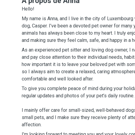
A propos de Anna
Hello!
My name is Anna, and I live in the city of Luxembour
dog, Casper. I’ve been a devoted pet owner for many y
animals has always been close to my heart. I truly en
and making sure they feel calm, safe, and happy in a
As an experienced pet sitter and loving dog owner, I n
and pay close attention to their individual needs, habit
how important it is to leave your beloved pet with som
so I always aim to create a relaxed, caring atmospher
comfortable and well looked after.
To give you complete peace of mind during your holida
regular updates and photos of your pet’s daily routine.
I mainly offer care for small-sized, well-behaved dogs
small pets, and I make sure they receive plenty of atte
affection.
I’m looking forward to meeting you and your lovely c