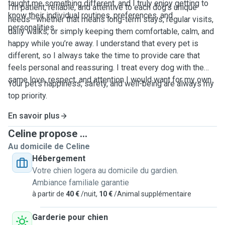
taught me something different, and I truly enjoy getting to
I’m patient, reliable, and attentive to each dog’s unique
know their individual routines, preferences, and
needs—whether that means long-term stays, regular visits,
personalities.
daily walks, or simply keeping them comfortable, calm, and
happy while you’re away. I understand that every pet is
different, so I always take the time to provide care that
feels personal and reassuring. I treat every dog with the
same love, respect, and attention I would want for my own.
Your pet’s happiness, safety, and well-being are always my
top priority.
En savoir plus
Celine propose ...
Au domicile de Celine
Hébergement
Votre chien logera au domicile du gardien.
Ambiance familiale garantie
à partir de
40 €
/nuit,
10 €
/Animal supplémentaire
Garderie pour chien