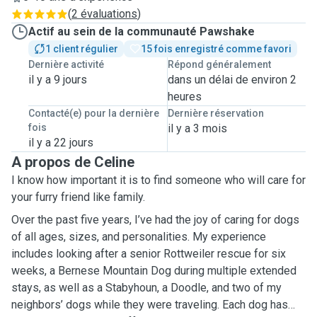
(
2 évaluations
)
Actif au sein de la communauté Pawshake
1 client régulier
15 fois enregistré comme favori
Dernière activité
Répond généralement
il y a 9 jours
dans un délai de environ 2
heures
Contacté(e) pour la dernière
Dernière réservation
fois
il y a 3 mois
il y a 22 jours
A propos de Celine
I know how important it is to find someone who will care for
your furry friend like family.
Over the past five years, I’ve had the joy of caring for dogs
of all ages, sizes, and personalities. My experience
includes looking after a senior Rottweiler rescue for six
weeks, a Bernese Mountain Dog during multiple extended
stays, as well as a Stabyhoun, a Doodle, and two of my
neighbors’ dogs while they were traveling. Each dog has