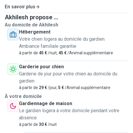
passion for animals and the joy of providing them with
En savoir plus
comfort, companionship, and care while their loved ones
Akhilesh propose ...
are away. As a pet parent myself, I genuinely relish the
Au domicile de Akhilesh
chance to make each pet feel safe and loved in a home-
Hébergement
away-from-home setting, ensuring peace of mind for pet
Votre chien logera au domicile du gardien.
parents. Your pet will have company of my friendly golden
Ambiance familiale garantie
retriever 🐶 Arsen.
à partir de
45 €
/nuit,
45 €
/Animal supplémentaire
I have previous experience looking after various breeds
Garderie pour chien
and temperaments, both for friends and through trusted
Garderie de jour pour votre chien au domicile du
platforms, so your pets are in caring and capable hands.
gardien
à partir de
29 €
/jour,
5 €
/Animal supplémentaire
For everyone’s safety, I accept only vaccinated pets and
À votre domicile
kindly share any special needs or behaviors before
Gardiennage de maison
booking.
Le gardien logera à votre domicile pendant votre
absence
To know more feel free to get in touch!
à partir de
30 €
/nuit