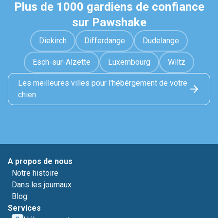
Plus de 1000 gardiens de confiance
sur Pawshake
Diekirch
Differdange
Dudelange
Esch-sur-Alzette
Luxembourg
Wiltz
Les meilleures villes pour l'hébérgement de votre
chien
A propos de nous
Notre histoire
Dans les journaux
Blog
Services