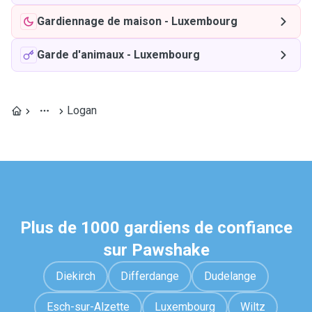
Gardiennage de maison
-
Luxembourg
Garde d'animaux
-
Luxembourg
Logan
Plus de 1000 gardiens de confiance
sur Pawshake
Diekirch
Differdange
Dudelange
Esch-sur-Alzette
Luxembourg
Wiltz