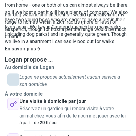
from home - one or both of us can almost always be there -
so if we host a pet it will have plenty of company. We also
For dog walking and check-ins I would generally limit my
have two young boys who are eager to have a pet in their
range to homes within a 2km radius (more or less) of
lives again. We live in Gasperich, which has many parks
Gasperich, though for host a pet the range would be much
(inlcuding dog parks) and is generally quite green. Though
broader.
we live in a apartment I can easily pop out for walks
mutiple times daily.
En savoir plus
Logan propose ...
Au domicile de Logan
Logan ne propose actuellement aucun service à
son domicile.
À votre domicile
Une visite à domicile par jour
Réservez un gardien qui rendra visite à votre
animal chez vous afin de le nourrir et jouer avec lui
à partir de
20 €
/jour