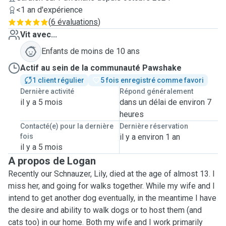
<1 an d'expérience
(
6 évaluations
)
Vit avec...
Enfants de moins de 10 ans
Actif au sein de la communauté Pawshake
1 client régulier
5 fois enregistré comme favori
Dernière activité
Répond généralement
il y a 5 mois
dans un délai de environ 7
heures
Contacté(e) pour la dernière
Dernière réservation
fois
il y a environ 1 an
il y a 5 mois
A propos de Logan
Recently our Schnauzer, Lily, died at the age of almost 13. I
miss her, and going for walks together. While my wife and I
intend to get another dog eventually, in the meantime I have
the desire and ability to walk dogs or to host them (and
cats too) in our home. Both my wife and I work primarily