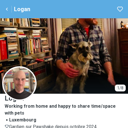
Logan
L
1/8
Logan
Working from home and happy to share time/space
with pets
Luxembourg
Gardien sur Pawshake depuis octobre 2024