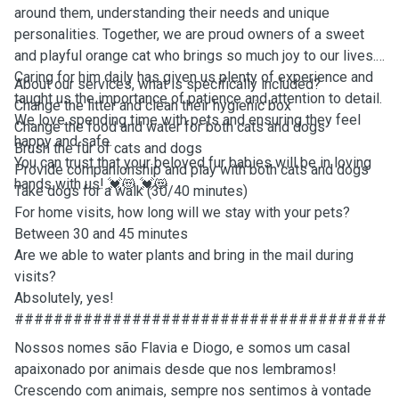
around them, understanding their needs and unique
personalities. Together, we are proud owners of a sweet
and playful orange cat who brings so much joy to our lives.
Caring for him daily has given us plenty of experience and
About our services, what is specifically included?
taught us the importance of patience and attention to detail.
Change the litter and clean their hygienic box
We love spending time with pets and ensuring they feel
Change the food and water for both cats and dogs
happy and safe.
Brush the fur of cats and dogs
You can trust that your beloved fur babies will be in loving
Provide companionship and play with both cats and dogs
hands with us! 💓😻 💓😻
Take dogs for a walk (30/40 minutes)
For home visits, how long will we stay with your pets?
Between 30 and 45 minutes
Are we able to water plants and bring in the mail during
visits?
Absolutely, yes!
######################################
Nossos nomes são Flavia e Diogo, e somos um casal
apaixonado por animais desde que nos lembramos!
Crescendo com animais, sempre nos sentimos à vontade