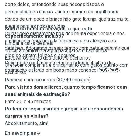
perto deles, entendendo suas necessidades e
personalidades únicas. Juntos, somos os orgulhosos
donos de um doce e brincalhão gato laranja, que traz muita
alegria para as nossas vidas.
Sobre os nossos serviços, o que está
Cuidar dele diariamente nos deu muita experiência e nos
especificamente incluso?
ensinou a importância da paciência e da atenção aos
Limpar a caixa de areia
detalhes. Adoramos passar tempo com pets e garantir que
Trocar a comida e a água para gatos e cachorros
eles se sintam felizes e seguros.
Escovar os pelos dos gatos e cachorros
Você pode confiar que seus queridos bichinhos de
Oferecer companhia e brincar tanto com gatos quanto com
estimação estarão em boas mãos conosco! 💓😻 💓😻
cachorros
Passear com cachorros (30/40 minutos)
Para visitas domiciliares, quanto tempo ficamos com
seus animais de estimação?
Entre 30 e 45 minutos
Podemos regar plantas e pegar a correspondência
durante as visitas?
Absolutamente, sim!
En savoir plus