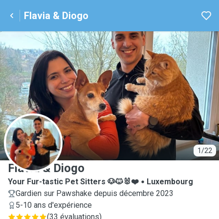
Flavia & Diogo
F
1/22
Flavia & Diogo
Your Fur-tastic Pet Sitters 🐶🐱🐰❤️
Luxembourg
Gardien sur Pawshake depuis décembre 2023
5-10 ans d'expérience
(
33 évaluations
)