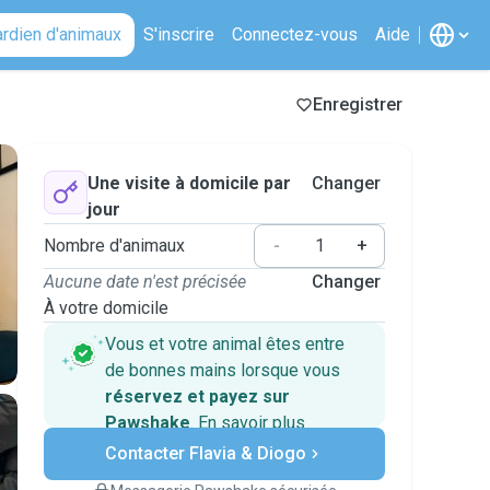
ardien d'animaux
S'inscrire
Connectez-vous
Aide
Enregistrer
Une visite à domicile par
Changer
jour
Nombre d'animaux
-
+
Aucune date n'est précisée
Changer
À votre domicile
Vous et votre animal êtes entre
de bonnes mains lorsque vous
réservez et payez sur
Pawshake
.
En savoir plus
Paiements sécurisés
Contacter Flavia & Diogo
Assistance en cas de
changement de programme.