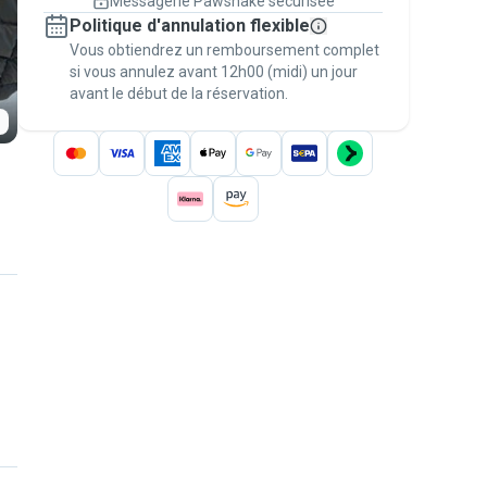
Messagerie Pawshake sécurisée
Réservations couvertes par
Politique d'annulation flexible
nos garanties
Vous obtiendrez un remboursement complet
Gardez tout sur Pawshake (du premier
message au paiement) pour bénéficier de la
si vous annulez avant 12h00 (midi) un jour
avant le début de la réservation.
Garantie Pawshake
.