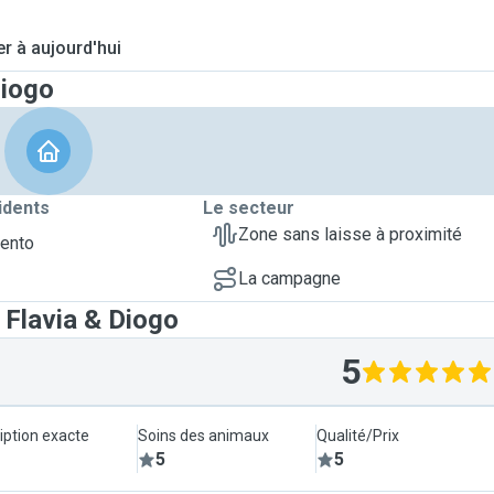
er à aujourd'hui
Diogo
idents
Le secteur
Zone sans laisse à proximité
Bento
La campagne
 Flavia & Diogo
5
iption exacte
Soins des animaux
Qualité/Prix
5
5