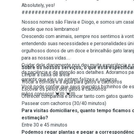
Absolutely, yes!
##################################
Nossos nomes são Flavia e Diogo, e somos um casal
desde que nos lembramos!
Crescendo com animais, sempre nos sentimos à vont
entendendo suas necessidades e personalidades úni
orgulhosos donos de um doce e brincalhão gato laranja
para as nossas vidas.
Cuidar dele diariamente nos deu muita experiência e 
Sobre os nossos serviços, o que está especifica
da paciência e da atenção aos detalhes. Adoramos p
Limpar a caixa de areia
garantir que eles se sintam felizes e seguros.
Trocar a comida e a água para gatos e cachorros
Você pode confiar que seus queridos bichinhos de e
Escovar os pelos dos gatos e cachorros
mãos conosco! 💓😻 💓😻
Oferecer companhia e brincar tanto com gatos quant
Passear com cachorros (30/40 minutos)
Para visitas domiciliares, quanto tempo ficamos
estimação?
Entre 30 e 45 minutos
Podemos regar plantas e pegar a correspondênci