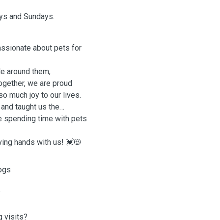
ays and Sundays.
assionate about pets for
le around them,
ogether, we are proud
o much joy to our lives.
 and taught us the
ve spending time with pets
oving hands with us! 💓😻
ogs
?
g visits?