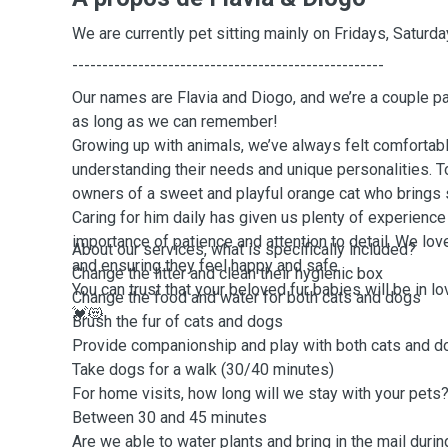
We are currently pet sitting mainly on Fridays, Saturd
----------------------------------------------------
Our names are Flavia and Diogo, and we’re a couple p
as long as we can remember!
Growing up with animals, we’ve always felt comfortab
understanding their needs and unique personalities. T
owners of a sweet and playful orange cat who brings s
Caring for him daily has given us plenty of experience
importance of patience and attention to detail. We lo
About our services, what is specifically included?
and ensuring they feel happy and safe.
Change the litter and clean their hygienic box
You can trust that your beloved fur babies will be in l
Change the food and water for both cats and dogs
💓😻
Brush the fur of cats and dogs
Provide companionship and play with both cats and d
Take dogs for a walk (30/40 minutes)
For home visits, how long will we stay with your pets
Between 30 and 45 minutes
Are we able to water plants and bring in the mail durin