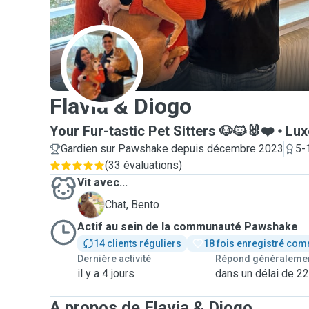
F
Flavia & Diogo
Your Fur-tastic Pet Sitters 🐶🐱🐰❤️
Lu
Gardien sur Pawshake depuis décembre 2023
5-
(
33 évaluations
)
Vit avec...
B
Chat, Bento
Actif au sein de la communauté Pawshake
14 clients réguliers
18 fois enregistré com
Dernière activité
Répond généraleme
il y a 4 jours
dans un délai de 2
A propos de Flavia & Diogo