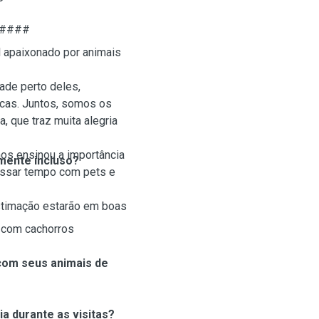
####
 apaixonado por animais
ade perto deles,
cas. Juntos, somos os
, que traz muita alegria
nos ensinou a importância
mente incluso?
assar tempo com pets e
stimação estarão em boas
o com cachorros
 com seus animais de
a durante as visitas?