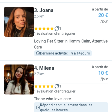
3
.
Joana
à partir de
20 €
2.5 km
J
/jour
1
1 évaluation
client régulier
Loving Pet Sitter in Hamm. Calm, Attentive
Care
Dernière activité: il y a 14 jours
4
.
Milena
à partir de
10 €
2.7 km
M
/jour
1
1 évaluation
client régulier
Those who love, care
Répond habituellement dans les 
quelques heures