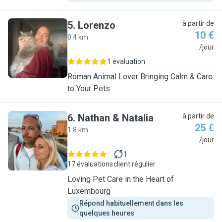
5
.
Lorenzo
à partir de
10 €
0.4 km
L
/jour
1 évaluation
Roman Animal Lover Bringing Calm & Care
to Your Pets
6
.
Nathan & Natalia
à partir de
25 €
1.8 km
N
/jour
1
17 évaluations
client régulier
Loving Pet Care in the Heart of
Luxembourg
Répond habituellement dans les 
quelques heures