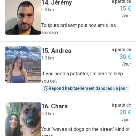
14
.
Jérémy
à partir de
15 €
0.8 km
J
/jour
Toujours présent pour nos amis les
animaux
15
.
Andrea
à partir de
30 €
1.9 km
A
/jour
If you need a petsitter, I'm here to help
you out
Répond habituellement dans les un jour
16
.
Chara
à partir de
20 €
3.3 km
C
/jour
Your "waves at dogs on the street" kind of