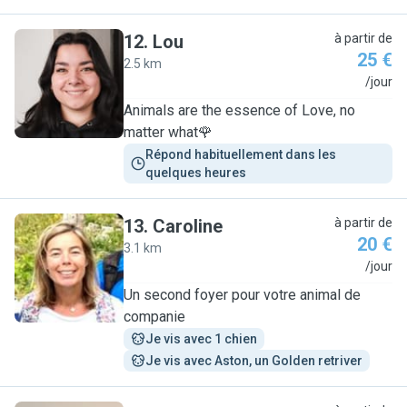
12
.
Lou
à partir de
25 €
2.5 km
L
/jour
Animals are the essence of Love, no
matter what🌹
Répond habituellement dans les 
quelques heures
13
.
Caroline
à partir de
20 €
3.1 km
C
/jour
Un second foyer pour votre animal de
companie
Je vis avec 1 chien
Je vis avec Aston, un Golden retriver