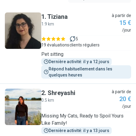
1
.
Tiziana
à partir de
15 €
1.9 km
T
/jour
5
19 évaluations
clients réguliers
Pet sitting
Dernière activité: il y a 12 jours
Répond habituellement dans les 
quelques heures
2
.
Shreyashi
à partir de
20 €
0.5 km
S
/jour
Missing My Cats, Ready to Spoil Yours
Like Family!
Dernière activité: il y a 13 jours