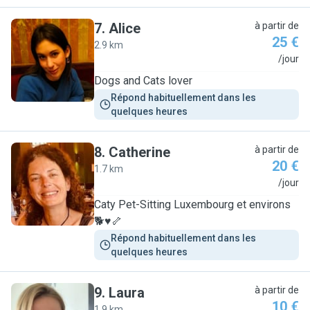
7
.
Alice
à partir de
25 €
2.9 km
A
/jour
Dogs and Cats lover
Répond habituellement dans les 
quelques heures
8
.
Catherine
à partir de
20 €
1.7 km
C
/jour
Caty Pet-Sitting Luxembourg et environs
🐕♥️🦴
Répond habituellement dans les 
quelques heures
9
.
Laura
à partir de
10 €
1.9 km