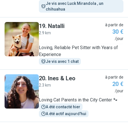
Je vis avec Luck Mirandola , un 
chihuahua 
19
.
Natalli
à partir de
30 €
2.9 km
N
/jour
Loving, Reliable Pet Sitter with Years of
Experience
Je vis avec 1 chat
20
.
Ines & Leo
à partir de
20 €
2.3 km
I
/jour
Loving Cat Parents in the City Center 🐾
A été contacté hier
A été actif aujourd'hui