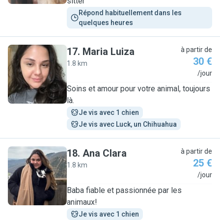
sitter
Répond habituellement dans les 
quelques heures
17
.
Maria Luiza
à partir de
30 €
1.8 km
M
/jour
Soins et amour pour votre animal, toujours
là.
Je vis avec 1 chien
Je vis avec Luck, un Chihuahua
18
.
Ana Clara
à partir de
25 €
1.8 km
A
/jour
Baba fiable et passionnée par les
animaux!
Je vis avec 1 chien