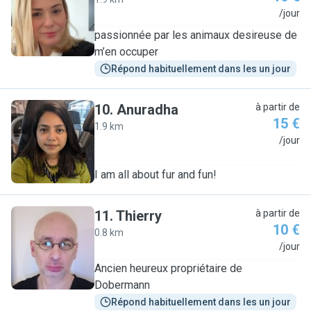
L
/jour
passionnée par les animaux desireuse de
m’en occuper
Répond habituellement dans les un jour
10
.
Anuradha
à partir de
15 €
1.9 km
A
/jour
I am all about fur and fun!
11
.
Thierry
à partir de
10 €
0.8 km
T
/jour
Ancien heureux propriétaire de
Dobermann
Répond habituellement dans les un jour